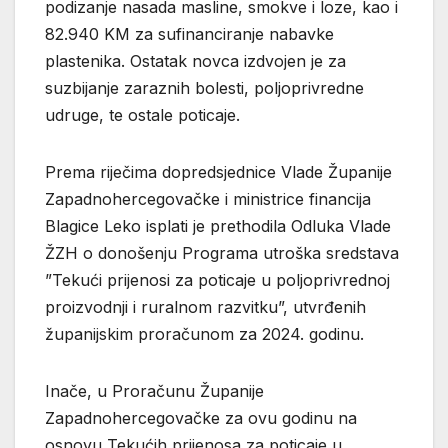
podizanje nasada masline, smokve i loze, kao i
82.940 KM za sufinanciranje nabavke
plastenika. Ostatak novca izdvojen je za
suzbijanje zaraznih bolesti, poljoprivredne
udruge, te ostale poticaje.
Prema riječima dopredsjednice Vlade Županije
Zapadnohercegovačke i ministrice financija
Blagice Leko isplati je prethodila Odluka Vlade
ŽZH o donošenju Programa utroška sredstava
”Tekući prijenosi za poticaje u poljoprivrednoj
proizvodnji i ruralnom razvitku”, utvrđenih
županijskim proračunom za 2024. godinu.
Inače, u Proračunu Županije
Zapadnohercegovačke za ovu godinu na
osnovu Tekućih prijenosa za poticaje u