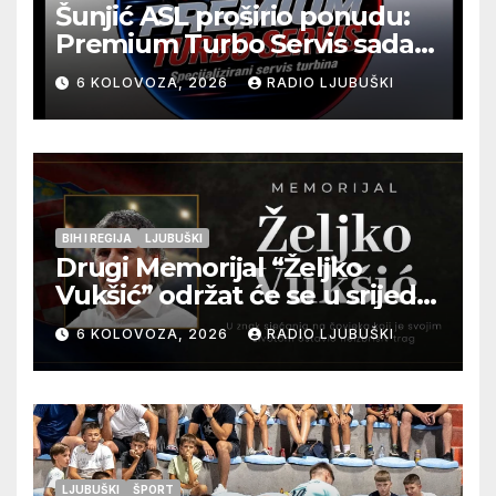
Šunjić ASL proširio ponudu:
Premium Turbo Servis sada
na jednoj adresi u Ljubuškom
6 KOLOVOZA, 2026
RADIO LJUBUŠKI
BIH I REGIJA
LJUBUŠKI
Drugi Memorijal “Željko
Vukšić” održat će se u srijedu
12. kolovoza u Otoku
6 KOLOVOZA, 2026
RADIO LJUBUŠKI
LJUBUŠKI
ŠPORT