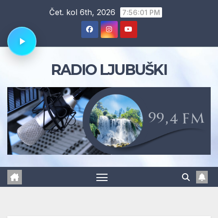
Skip
Čet. kol 6th, 2026
7:56:02 PM
to
content
RADIO LJUBUŠKI