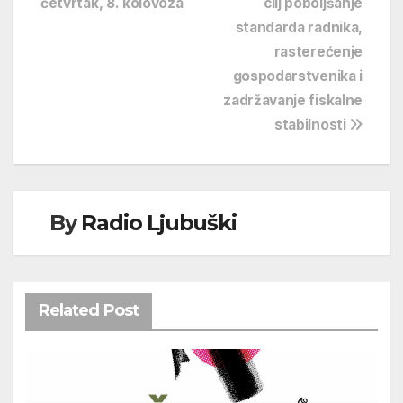
četvrtak, 8. kolovoza
cilj poboljšanje
standarda radnika,
rasterećenje
gospodarstvenika i
zadržavanje fiskalne
stabilnosti
By
Radio Ljubuški
Related Post