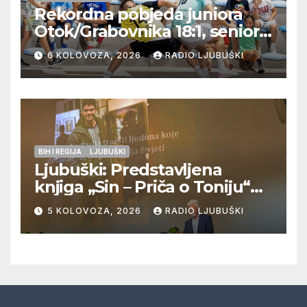
Rekordna pobjeda juniora
Otok/Grabovnika 18:1, seniori
Pregrađa u četvrtfinalu,
6 KOLOVOZA, 2026
RADIO LJUBUŠKI
Veljaci i Cerno/Crnopod u
doigravanju, Grljevići završili
natjecanje
BIH I REGIJA
LJUBUŠKI
Ljubuški: Predstavljena
knjiga „Sin – Priča o Toniju“
dr. sc. Zdenka Hercega
5 KOLOVOZA, 2026
RADIO LJUBUŠKI