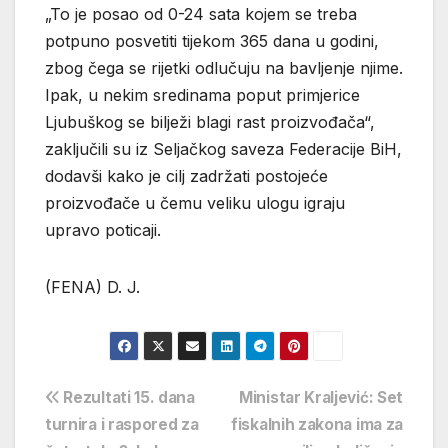
„To je posao od 0-24 sata kojem se treba
potpuno posvetiti tijekom 365 dana u godini,
zbog čega se rijetki odlučuju na bavljenje njime.
Ipak, u nekim sredinama poput primjerice
Ljubuškog se bilježi blagi rast proizvođača“,
zaključili su iz Seljačkog saveza Federacije BiH,
dodavši kako je cilj zadržati postojeće
proizvođače u čemu veliku ulogu igraju
upravo poticaji.
(FENA) D. J.
Navigacija
Rezultati 15. dana
Ministar Kraljević: Set
turnira i raspored za
fiskalnih zakona ima za
objava