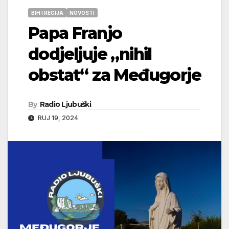
BIH I REGIJA
NOVOSTI
Papa Franjo
dodjeljuje „nihil
obstat“ za Međugorje
By
Radio Ljubuški
RUJ 19, 2024