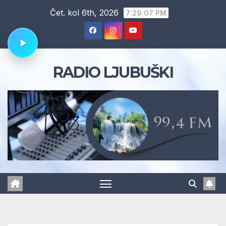
Skip
Čet. kol 6th, 2026
7:29:08 PM
to
content
RADIO LJUBUŠKI