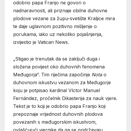
odobrio papa Franjo ne govori o
nadnaravnosti, ali priznaje obilne duhovne
plodove vezane za župu-svetište Kraljice mira
te daje uglavnom pozitivno mišljenje o
porukama, iako uz nekoliko pojašnjenja,
izvijestio je Vatican News.
„Stigao je trenutak da se zaključi duga i
složena povijest oko duhovnih fenomena
Međugorja“. Tim riječima započinje
Nota
o
duhovnom iskustvu vezanom za Međugorje
koju je potpisao kardinal Víctor Manuel
Fernández, pročelnik Dikasterija za nauk vjere.
Tekst je to koji je odobrio papa Franjo koji
prepoznaje vrijednost duhovnih plodova
povezanih s međugorskim iskustvom,
ovlašćujući vjernike da ga se pridržavaju