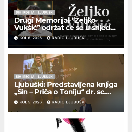
BIH I REGIJA
LJUBUŠKI
Drugi Memorijal “Željko
Vukšić” održat će se u srijedu
12. kolovoza u Otoku
KOL 6, 2026
RADIO LJUBUŠKI
BIH I REGIJA
LJUBUŠKI
Ljubuški: Predstavljena knjiga
„Sin – Priča o Toniju“ dr. sc.
Zdenka Hercega
KOL 5, 2026
RADIO LJUBUŠKI