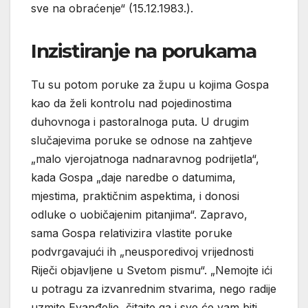
sve na obraćenje“ (15.12.1983.).
Inzistiranje na porukama
Tu su potom poruke za župu u kojima Gospa
kao da želi kontrolu nad pojedinostima
duhovnoga i pastoralnoga puta. U drugim
slučajevima poruke se odnose na zahtjeve
„malo vjerojatnoga nadnaravnog podrijetla“,
kada Gospa „daje naredbe o datumima,
mjestima, praktičnim aspektima, i donosi
odluke o uobičajenim pitanjima“. Zapravo,
sama Gospa relativizira vlastite poruke
podvrgavajući ih „neusporedivoj vrijednosti
Riječi objavljene u Svetom pismu“. „Nemojte ići
u potragu za izvanrednim stvarima, nego radije
uzmite Evanđelje, čitajte ga i sve će vam biti