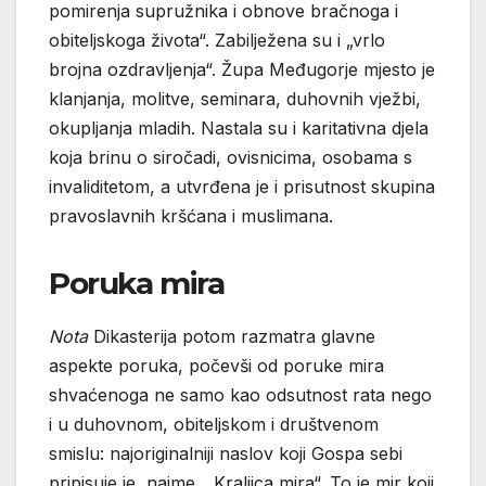
pomirenja supružnika i obnove bračnoga i
obiteljskoga života“. Zabilježena su i „vrlo
brojna ozdravljenja“. Župa Međugorje mjesto je
klanjanja, molitve, seminara, duhovnih vježbi,
okupljanja mladih. Nastala su i karitativna djela
koja brinu o siročadi, ovisnicima, osobama s
invaliditetom, a utvrđena je i prisutnost skupina
pravoslavnih kršćana i muslimana.
Poruka mira
Nota
Dikasterija potom razmatra glavne
aspekte poruka, počevši od poruke mira
shvaćenoga ne samo kao odsutnost rata nego
i u duhovnom, obiteljskom i društvenom
smislu: najoriginalniji naslov koji Gospa sebi
pripisuje je, naime, „Kraljica mira“. To je mir koji