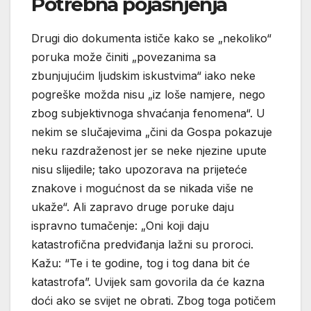
Potrebna pojašnjenja
Drugi dio dokumenta ističe kako se „nekoliko“
poruka može činiti „povezanima sa
zbunjujućim ljudskim iskustvima“ iako neke
pogreške možda nisu „iz loše namjere, nego
zbog subjektivnoga shvaćanja fenomena“. U
nekim se slučajevima „čini da Gospa pokazuje
neku razdraženost jer se neke njezine upute
nisu slijedile; tako upozorava na prijeteće
znakove i mogućnost da se nikada više ne
ukaže“. Ali zapravo druge poruke daju
ispravno tumačenje: „Oni koji daju
katastrofična predviđanja lažni su proroci.
Kažu: “Te i te godine, tog i tog dana bit će
katastrofa”. Uvijek sam govorila da će kazna
doći ako se svijet ne obrati. Zbog toga potičem