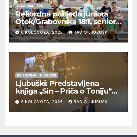
LJUBUŠKI
ŠPORT
Rekordna pobjeda juniora
Otok/Grabovnika 18:1, seniori
Pregrađa u četvrtfinalu,
6 KOLOVOZA, 2026
RADIO LJUBUŠKI
Veljaci i Cerno/Crnopod u
doigravanju, Grljevići završili
natjecanje
BIH I REGIJA
LJUBUŠKI
Ljubuški: Predstavljena
knjiga „Sin – Priča o Toniju“
dr. sc. Zdenka Hercega
5 KOLOVOZA, 2026
RADIO LJUBUŠKI