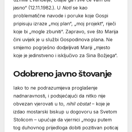
jasno“ (12.11.1982.). U
Noti
se kao
problematične navode i poruke koje Gospi
pripisuju izraze „moj plan“, „moj projekt“, riječi
koje bi „mogle zbuniti“. Zapravo, sve što Marija
čini uvijek je u službi Gospodinova plana. Ne
smijemo pogrješno dodjeljivati Mariji „mjesto
koje je jedinstveno i isključivo za Sina Božjega“.
Odobreno javno štovanje
Iako to ne podrazumijeva proglašenje
nadnaravnosti, i podsjećajući da nitko nije
obvezan vjerovati u to,
nihil obstat
– koje je
izdao mostarski biskup u dogovoru sa Svetom
Stolicom – upućuje da vjernici „mogu putem
tog duhovnog prijedloga dobiti pozitivan poticaj