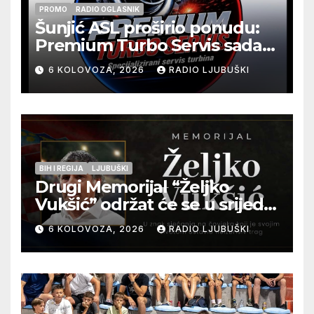
PROMO
RADIO OGLASNIK
Šunjić ASL proširio ponudu:
Premium Turbo Servis sada
na jednoj adresi u Ljubuškom
6 KOLOVOZA, 2026
RADIO LJUBUŠKI
BIH I REGIJA
LJUBUŠKI
Drugi Memorijal “Željko
Vukšić” održat će se u srijedu
12. kolovoza u Otoku
6 KOLOVOZA, 2026
RADIO LJUBUŠKI