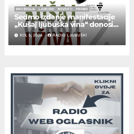
BIH I REGIJA
LJUBUŠKI
NOVOSTI
PROMO
Sedmo izdanje manifestacije
„Kušaj ljubuška vina“ donosi
vrhunska vina, gastronomiju i
KOL 5, 2026
RADIO LJUBUŠKI
glazbu