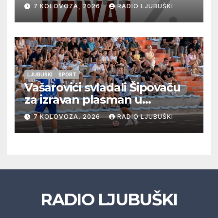
vrhunska vina, gastronomiju i
7 KOLOVOZA, 2026
RADIO LJUBUŠKI
glazbu
LJUBUŠKI
ŠPORT
Vašarovići svladali Šipovaču
za izravan plasman u
četvrtfinale, Grab izborio
7 KOLOVOZA, 2026
RADIO LJUBUŠKI
prolazak dalje, Klobuk ispao,
večeras počinje četvrtfinale
juniora
RADIO LJUBUŠKI