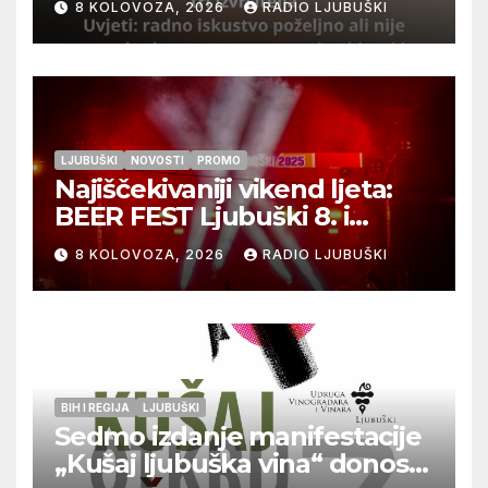
8 KOLOVOZA, 2026
RADIO LJUBUŠKI
LJUBUŠKI
NOVOSTI
PROMO
Najiščekivaniji vikend ljeta:
BEER FEST Ljubuški 8. i
9.kolovoza
8 KOLOVOZA, 2026
RADIO LJUBUŠKI
BIH I REGIJA
LJUBUŠKI
Sedmo izdanje manifestacije
„Kušaj ljubuška vina“ donosi