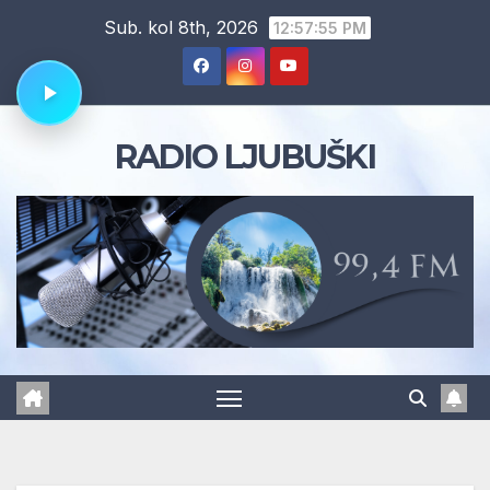
Skip
Sub. kol 8th, 2026
12:57:56 PM
to
content
RADIO LJUBUŠKI