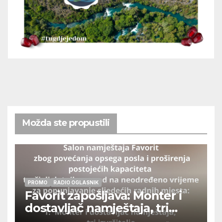
Možda ste propustili
PROMO
RADIO OGLASNIK
Favorit zapošljava: Monter i
dostavljač namještaja, tri
izvršitelja