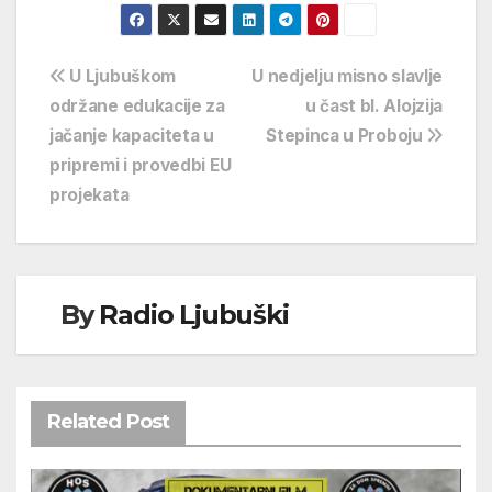
Navigacija
U Ljubuškom
U nedjelju misno slavlje
održane edukacije za
u čast bl. Alojzija
objava
jačanje kapaciteta u
Stepinca u Proboju
pripremi i provedbi EU
projekata
By
Radio Ljubuški
Related Post