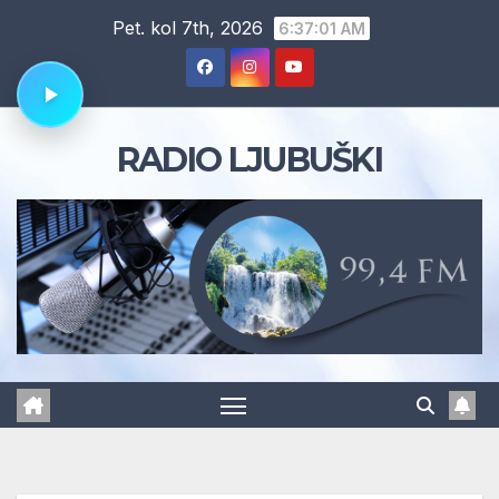
Skip
Pet. kol 7th, 2026
6:37:01 AM
to
content
RADIO LJUBUŠKI