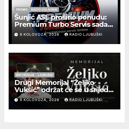
PROMO
RADIO OGLASNIK
Šunjić ASL proširio ponudu:
Premium Turbo Servis sada
na jednoj adresi u Ljubuškom
6 KOLOVOZA, 2026
RADIO LJUBUŠKI
BIH I REGIJA
LJUBUŠKI
Drugi Memorijal “Željko
Vukšić” održat će se u srijedu
12. kolovoza u Otoku
6 KOLOVOZA, 2026
RADIO LJUBUŠKI