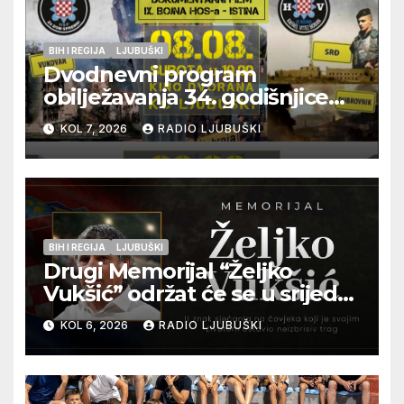
BIH I REGIJA
LJUBUŠKI
Dvodnevni program
obilježavanja 34. godišnjice
pogibije generala Blaža
KOL 7, 2026
RADIO LJUBUŠKI
Kraljevića i osmorice
pripadnika HOS-a
BIH I REGIJA
LJUBUŠKI
Drugi Memorijal “Željko
Vukšić” održat će se u srijedu
12. kolovoza u Otoku
KOL 6, 2026
RADIO LJUBUŠKI