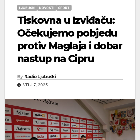
LJUBUŠKI
NOVOSTI
ŠPORT
Tiskovna u Izviđaču:
Očekujemo pobjedu
protiv Maglaja i dobar
nastup na Cipru
By
Radio Ljubuški
VELJ 7, 2025