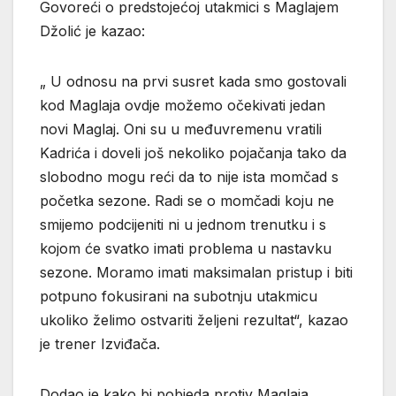
Govoreći o predstojećoj utakmici s Maglajem
Džolić je kazao:
„ U odnosu na prvi susret kada smo gostovali
kod Maglaja ovdje možemo očekivati jedan
novi Maglaj. Oni su u međuvremenu vratili
Kadrića i doveli još nekoliko pojačanja tako da
slobodno mogu reći da to nije ista momčad s
početka sezone. Radi se o momčadi koju ne
smijemo podcijeniti ni u jednom trenutku i s
kojom će svatko imati problema u nastavku
sezone. Moramo imati maksimalan pristup i biti
potpuno fokusirani na subotnju utakmicu
ukoliko želimo ostvariti željeni rezultat“, kazao
je trener Izviđača.
Dodao je kako bi pobjeda protiv Maglaja