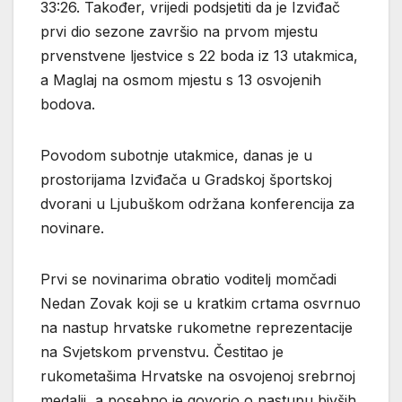
33:26. Također, vrijedi podsjetiti da je Izviđač
prvi dio sezone završio na prvom mjestu
prvenstvene ljestvice s 22 boda iz 13 utakmica,
a Maglaj na osmom mjestu s 13 osvojenih
bodova.
Povodom subotnje utakmice, danas je u
prostorijama Izviđača u Gradskoj športskoj
dvorani u Ljubuškom održana konferencija za
novinare.
Prvi se novinarima obratio voditelj momčadi
Nedan Zovak koji se u kratkim crtama osvrnuo
na nastup hrvatske rukometne reprezentacije
na Svjetskom prvenstvu. Čestitao je
rukometašima Hrvatske na osvojenoj srebrnoj
medalji, a posebno je govorio o nastupu bivših