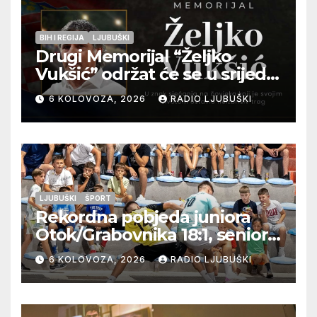
BIH I REGIJA
LJUBUŠKI
Drugi Memorijal “Željko
Vukšić” održat će se u srijedu
12. kolovoza u Otoku
6 KOLOVOZA, 2026
RADIO LJUBUŠKI
LJUBUŠKI
ŠPORT
Rekordna pobjeda juniora
Otok/Grabovnika 18:1, seniori
Pregrađa u četvrtfinalu,
6 KOLOVOZA, 2026
RADIO LJUBUŠKI
Veljaci i Cerno/Crnopod u
doigravanju, Grljevići završili
natjecanje