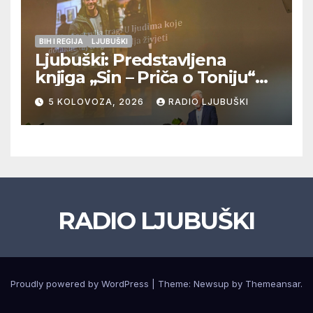
BIH I REGIJA
LJUBUŠKI
Ljubuški: Predstavljena
knjiga „Sin – Priča o Toniju“
dr. sc. Zdenka Hercega
5 KOLOVOZA, 2026
RADIO LJUBUŠKI
RADIO LJUBUŠKI
Proudly powered by WordPress
|
Theme: Newsup by
Themeansar
.