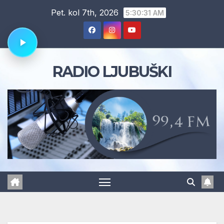
Skip
Pet. kol 7th, 2026
5:30:32 AM
to
content
RADIO LJUBUŠKI