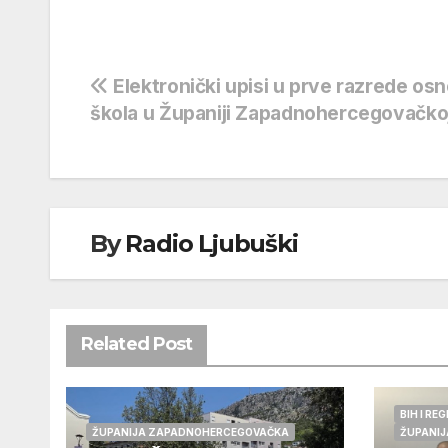
Navigacija
Elektronički upisi u prve razrede os
škola u Županiji Zapadnohercegovačko
objava
By
Radio Ljubuški
Related Post
BIH I REG
ŽUPANIJA ZAPADNOHERCEGOVAČKA
ŽUPANI