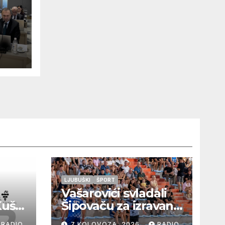
LJUBUŠKI
ŠPORT
Vašarovići svladali
Kušaj
Šipovaču za izravan
plasman u
RADIO
7 KOLOVOZA, 2026
RADIO