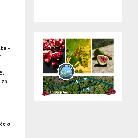
ke –
e,
5.
 za
šće o