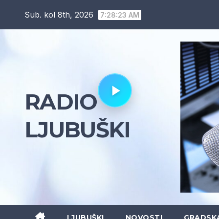
Skip
Sub. kol 8th, 2026
7:28:24 AM
to
content
RADIO
LJUBUŠKI
LJUBUŠKI
NOVOSTI
GRADSK