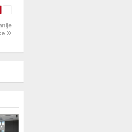
anije
ke
KA