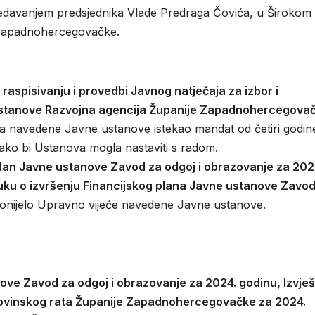
sjedavanjem predsjednika Vlade Predraga Čovića, u Širokom
e Zapadnohercegovačke.
raspisivanju i provedbi Javnog natječaja za izbor i
ustanove Razvojna agencija Županije Zapadnohercegovač
ća navedene Javne ustanove istekao mandat od četiri godin
 kako bi Ustanova mogla nastaviti s radom.
plan Javne ustanove Zavod za odgoj i obrazovanje za 202
luku o izvršenju Financijskog plana Javne ustanove Zavod
 donijelo Upravno vijeće navedene Javne ustanove.
ove Zavod za odgoj i obrazovanje za 2024. godinu, Izvje
omovinskog rata Županije Zapadnohercegovačke za 2024.