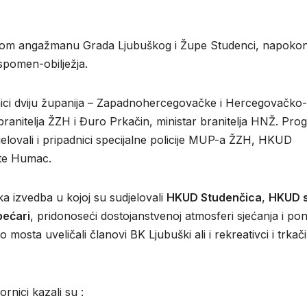
dničkom angažmanu Grada Ljubuškog i Župe Studenci, napokon
 spomen-obilježja.
vnici dviju županija – Zapadnohercegovačke i Hercegovačko-
ranitelja ŽZH i Đuro Prkačin, ministar branitelja HNŽ. Pro
elovali i pripadnici specijalne policije MUP-a ŽZH, HKUD
nte Humac.
ka izvedba u kojoj su sudjelovali
HKUD Studenčica
,
HKUD s
bećari
, pridonoseći dostojanstvenoj atmosferi sjećanja i po
sta uveličali članovi BK Ljubuški ali i rekreativci i trkači 
rnici kazali su :