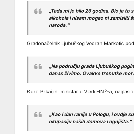
„Tada mi je bilo 26 godina. Bio je 
alkohola i nisam mogao ni zamisliti što
naroda.“
Gradonačelnik Ljubuškog Vedran Markotić podsje
„Na području grada Ljubuškog poginulo
danas živimo. Ovakve trenutke moram
Đuro Prkačin, ministar u Vladi HNŽ-a, naglasi
„Kao i dan ranije u Pologu, i ovdje s
okupaciju naših domova i ognjišta.“