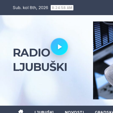
Skip
Sub. kol 8th, 2026
8:24:59 AM
to
content
RADIO
LJUBUŠKI
LJUBUŠKI
NOVOSTI
GRADSK