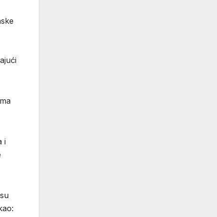
nske
ajući
ema
 i
e
 su
kao: