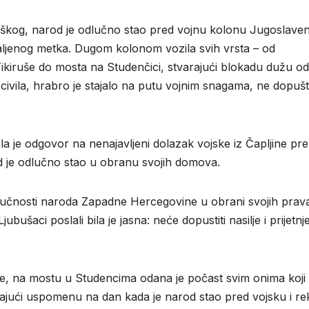
uškog, narod je odlučno stao pred vojnu kolonu Jugoslave
paljenog metka. Dugom kolonom vozila svih vrsta – od
 Tikiruše do mosta na Studenčici, stvarajući blokadu dužu od
 civila, hrabro je stajalo na putu vojnim snagama, ne dopušt
bila je odgovor na nenajavljeni dolazak vojske iz Čapljine pr
od je odlučno stao u obranu svojih domova.
dlučnosti naroda Zapadne Hercegovine u obrani svojih prava
bušaci poslali bila je jasna: neće dopustiti nasilje i prijetnj
je, na mostu u Studencima odana je počast svim onima koji
ajući uspomenu na dan kada je narod stao pred vojsku i re