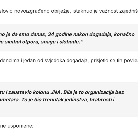
slovio novoizgrađeno obilježje, istaknuo je važnost zajedniš
važno je da smo danas, 34 godine nakon događaja, konačno
e je simbol otpora, snage i slobode.“
dencima i jedan od svjedoka događaja, prisjetio se tih povije
u i zaustavio kolonu JNA. Bila je to organizacija bez
etara. To je bio trenutak jedinstva, hrabrosti i
obne uspomene: