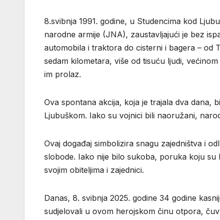
8.svibnja 1991. godine, u Studencima kod Ljub
narodne armije (JNA), zaustavljajući je bez is
automobila i traktora do cisterni i bagera – od
sedam kilometara, više od tisuću ljudi, većinom
im prolaz.
Ova spontana akcija, koja je trajala dva dana, 
Ljubuškom. Iako su vojnici bili naoružani, nar
Ovaj događaj simbolizira snagu zajedništva i o
slobode. Iako nije bilo sukoba, poruka koju su Lju
svojim obiteljima i zajednici.
Danas, 8. svibnja 2025. godine 34 godine kasni
sudjelovali u ovom herojskom činu otpora, čuv