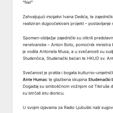
“Ne!”
Zahvaljujući inicijativi Ivana Dedića, te zaje
realiziran dugoočekivani projekt – postavljanje
Spomen-obilježje zajednički su otkrili predsta
neretvanske – Anton Boto, pomoćnik ministra b
je vodila Antonela Musa, a u svečanosti su sudj
Studenčica, Studenački bećari te HKUD sv. A
Svečanost je pratila i bogata kulturno-umjetnič
Ante Humac
te glazbena skupina
Studenački 
Događaj su simboličnom vožnjom od Tikiruše do mo
su istrčali istu dionicu.
U svojim izjavama za Radio Ljubuški naši sugovo