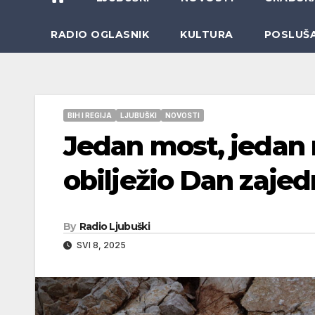
RADIO OGLASNIK
KULTURA
POSLUŠ
BIH I REGIJA
LJUBUŠKI
NOVOSTI
Jedan most, jedan 
obilježio Dan zajed
By
Radio Ljubuški
SVI 8, 2025