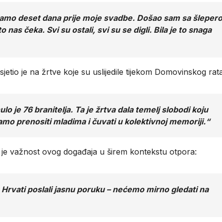
to samo deset dana prije moje svadbe. Došao sam sa šlepe
 nas čeka. Svi su ostali, svi su se digli. Bila je to snaga
tio je na žrtve koje su uslijedile tijekom Domovinskog rata
 je 76 branitelja. Ta je žrtva dala temelj slobodi koju
o prenositi mladima i čuvati u kolektivnoj memoriji.“
o je važnost ovog događaja u širem kontekstu otpora:
u Hrvati poslali jasnu poruku – nećemo mirno gledati na