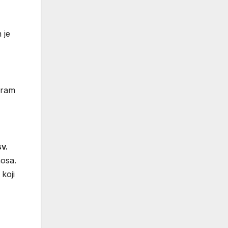
 je
gram
v.
nosa.
koji