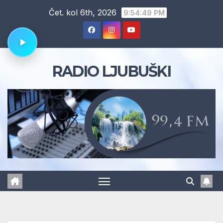
Skip
Čet. kol 6th, 2026
9:54:50 PM
to
content
RADIO LJUBUŠKI