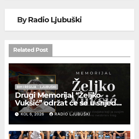
By
Radio Ljubuški
Related Post
BIH I REGIJA
LJUBUŠKI
Drugi Memorijal “Željko
Vukšić” održat će se u srijedu
12. kolovoza u Otoku
KOL 6, 2026
RADIO LJUBUŠKI