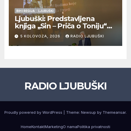
BIH I REGIJA
LJUBUŠKI
Ljubuški: Predstavljena
knjiga „Sin – Priča o Toniju“
dr. sc. Zdenka Hercega
5 KOLOVOZA, 2026
RADIO LJUBUŠKI
RADIO LJUBUŠKI
Proudly powered by WordPress
|
Theme: Newsup by
Themeansar
.
Home
Kontakt
Marketing
O nama
Politika privatnosti