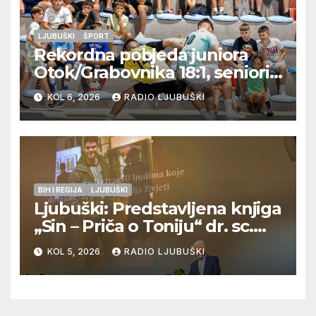
LJUBUŠKI
ŠPORT
Rekordna pobjeda juniora
Otok/Grabovnika 18:1, seniori
Pregrađa u četvrtfinalu,
KOL 6, 2026
RADIO LJUBUŠKI
Veljaci i Cerno/Crnopod u
doigravanju, Grljevići završili
natjecanje
BIH I REGIJA
LJUBUŠKI
Ljubuški: Predstavljena knjiga
„Sin – Priča o Toniju“ dr. sc.
Zdenka Hercega
KOL 5, 2026
RADIO LJUBUŠKI