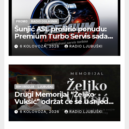
PROMO
RADIO OGLASNIK
Šunjić ASL proširio ponudu:
Premium Turbo Servis sada
na jednoj adresi u Ljubuškom
6 KOLOVOZA, 2026
RADIO LJUBUŠKI
BIH I REGIJA
LJUBUŠKI
Drugi Memorijal “Željko
Vukšić” održat će se u srijedu
12. kolovoza u Otoku
6 KOLOVOZA, 2026
RADIO LJUBUŠKI