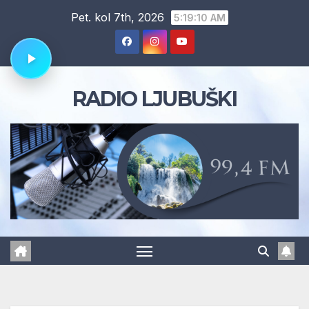
Skip
Pet. kol 7th, 2026
5:19:11 AM
to
content
RADIO LJUBUŠKI