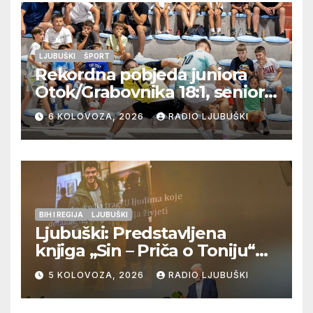
LJUBUŠKI
ŠPORT
Rekordna pobjeda juniora
Otok/Grabovnika 18:1, seniori
Pregrađa u četvrtfinalu,
6 KOLOVOZA, 2026
RADIO LJUBUŠKI
Veljaci i Cerno/Crnopod u
doigravanju, Grljevići završili
natjecanje
BIH I REGIJA
LJUBUŠKI
Ljubuški: Predstavljena
knjiga „Sin – Priča o Toniju“
dr. sc. Zdenka Hercega
5 KOLOVOZA, 2026
RADIO LJUBUŠKI