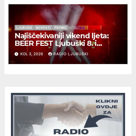
LJUBUŠKI
NOVOSTI
PROMO
Najiščekivaniji vikend ljeta:
BEER FEST Ljubuški 8. i
9.kolovoza
KOL 3, 2026
RADIO LJUBUŠKI