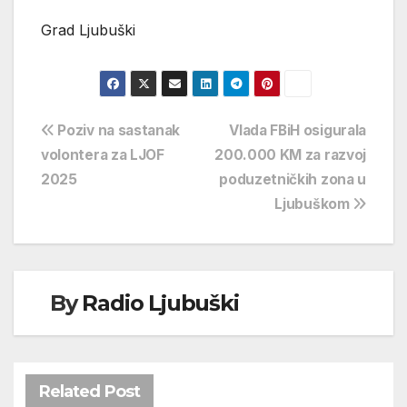
Grad Ljubuški
Navigacija
Poziv na sastanak
Vlada FBiH osigurala
volontera za LJOF
200.000 KM za razvoj
objava
2025
poduzetničkih zona u
Ljubuškom
By
Radio Ljubuški
Related Post