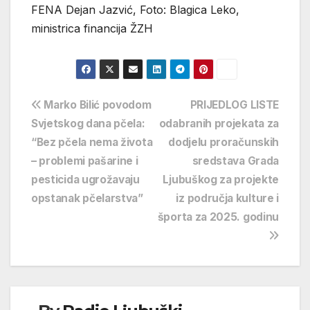
FENA Dejan Jazvić, Foto: Blagica Leko,
ministrica financija ŽZH
Navigacija
Marko Bilić povodom
PRIJEDLOG LISTE
Svjetskog dana pčela:
odabranih projekata za
objava
“Bez pčela nema života
dodjelu proračunskih
– problemi pašarine i
sredstava Grada
pesticida ugrožavaju
Ljubuškog za projekte
opstanak pčelarstva”
iz područja kulture i
športa za 2025. godinu