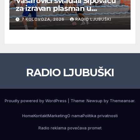
Vašarovići svladali Šipovaču
za izravan plasman u
četvrtfinale, Grab izborio
7 KOLOVOZA, 2026
RADIO LJUBUŠKI
prolazak dalje, Klobuk ispao,
večeras počinje četvrtfinale
juniora
RADIO LJUBUŠKI
Proudly powered by WordPress
|
Theme: Newsup by
Themeansar
.
Home
Kontakt
Marketing
O nama
Politika privatnosti
Radio reklama povećava promet