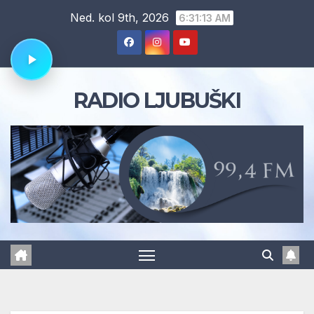
Skip
Ned. kol 9th, 2026
6:31:14 AM
to
content
RADIO LJUBUŠKI