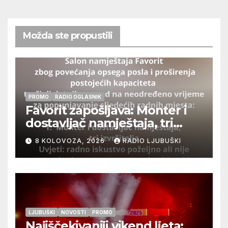
Možda ste propustili
PROMO
RADIO OGLASNIK
Favorit zapošljava: Monter i
dostavljač namještaja, tri
izvršitelja
8 KOLOVOZA, 2026
RADIO LJUBUŠKI
LJUBUŠKI
NOVOSTI
PROMO
Najiščekivaniji vikend ljeta: