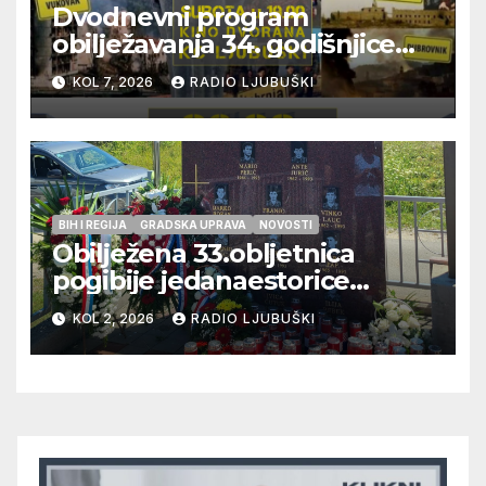
Dvodnevni program
obilježavanja 34. godišnjice
pogibije generala Blaža
KOL 7, 2026
RADIO LJUBUŠKI
Kraljevića i osmorice
pripadnika HOS-a
BIH I REGIJA
GRADSKA UPRAVA
NOVOSTI
Obilježena 33.obljetnica
pogibije jedanaestorice
ljubuških branitelja
KOL 2, 2026
RADIO LJUBUŠKI