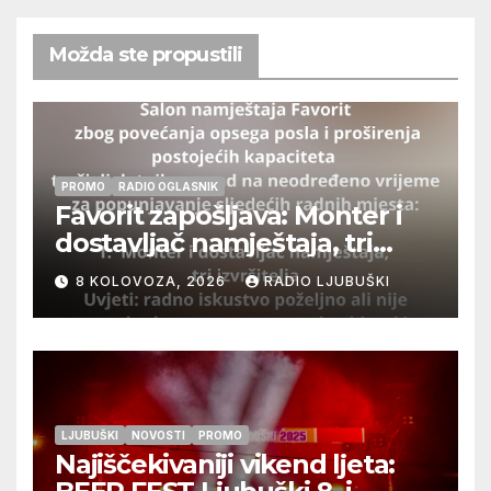
Možda ste propustili
PROMO
RADIO OGLASNIK
Favorit zapošljava: Monter i
dostavljač namještaja, tri
izvršitelja
8 KOLOVOZA, 2026
RADIO LJUBUŠKI
LJUBUŠKI
NOVOSTI
PROMO
Najiščekivaniji vikend ljeta: