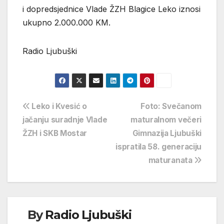
i dopredsjednice Vlade ŽZH Blagice Leko iznosi
ukupno 2.000.000 KM.
Radio Ljubuški
Navigacija
Leko i Kvesić o
Foto: Svečanom
jačanju suradnje Vlade
maturalnom večeri
objava
ŽZH i SKB Mostar
Gimnazija Ljubuški
ispratila 58. generaciju
maturanata
By
Radio Ljubuški