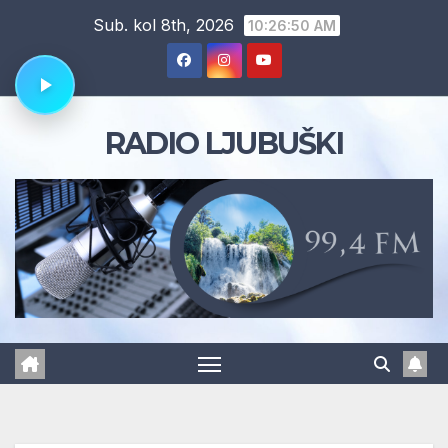
Skip
Sub. kol 8th, 2026
10:26:51 AM
to
content
RADIO LJUBUŠKI