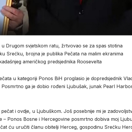
 u Drugom svjetskom ratu, žrtvovao se za spas stotina
ku Srećku, brojna je publika Pečata na malim ekranima
ekadašnjeg američkog predsjednika Roosevelta
čata u kategoriji Ponos BiH proglasio je dopredsjednik Vla
vić. Posmrtno ga je dobio rođeni Ljubušak, junak Pearl Harbo
 pečat i ovdje, u Ljubuškom. Još posebnije mi je zadovoljst
ne – Ponos Bosne i Hercegovine posmrtno dobiva moj Ljubu
čat ću uručiti članu obitelji Herceg, gospodinu Srećku He