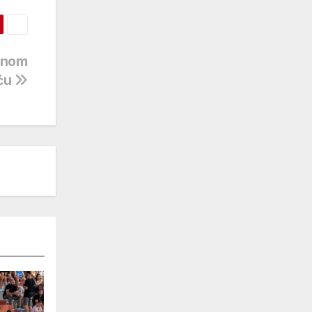
alnom
iću