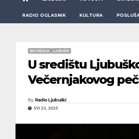
RADIO OGLASNIK
KULTURA
POSLUŠ
BIH I REGIJA
LJUBUŠKI
U središtu Ljubušk
Večernjakovog peč
By
Radio Ljubuški
SVI 23, 2025