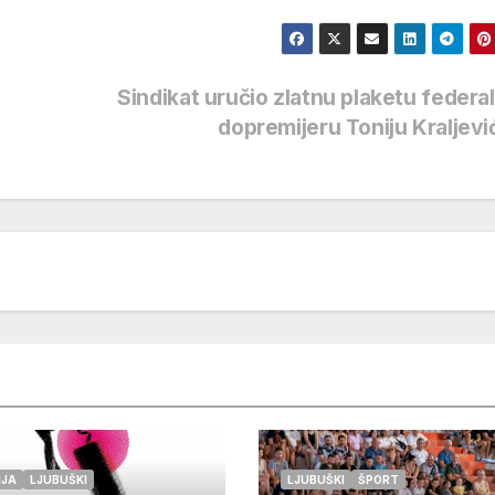
Sindikat uručio zlatnu plaketu feder
dopremijeru Toniju Kraljev
IJA
LJUBUŠKI
LJUBUŠKI
ŠPORT