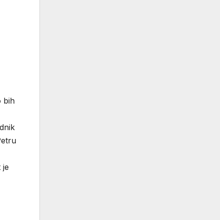
 bih
dnik
Petru
 je