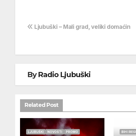
Navigacija
Ljubuški – Mali grad, veliki domaćin
objava
By
Radio Ljubuški
Related Post
LJUBUŠKI
NOVOSTI
PROMO
BIH I REG