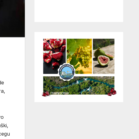
de
ra,
vo
ški,
rcegu