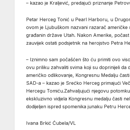
– kazao je Kraljević, predajući priznanje Petr
Petar Herceg Tonić u Pearl Harboru, u Drugom
ovom je Ljubuškom nazvani razarač američke r
građanin države Utah. Nakon Amerike, počast m
zauvijek ostati podsjetnik na herojstvo Petra H
– Iznimno sam počašćen što ću primiti ovo vis
ovu priliku zahvaliti svima koji su doprinijeli
američko odlikovanje, Kongresnu Medalju časti 
SAD-a – kazao je Srećko Herceg primajući Veče
Hercegu Tomiću.Zahvaljujući njegovu potomku 
ekskluzivno vidjela Kongresnu medalju časti ne
dodijeljen ispred spomenika junaku Petru Her
Ivana Brkić Ćubela/VL