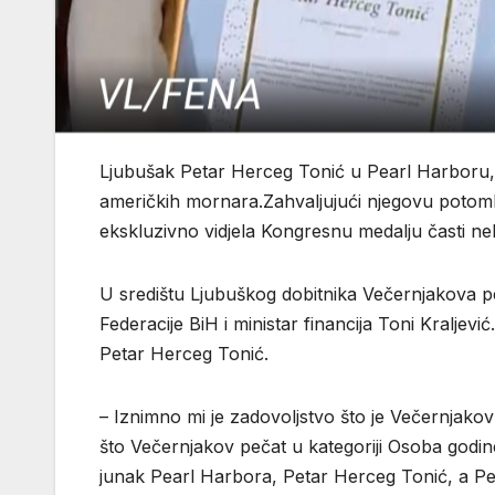
Ljubušak Petar Herceg Tonić u Pearl Harboru,
američkih mornara.Zahvaljujući njegovu potom
ekskluzivno vidjela Kongresnu medalju časti n
U središtu Ljubuškog dobitnika Večernjakova pe
Federacije BiH i ministar financija Toni Kralje
Petar Herceg Tonić.
– Iznimno mi je zadovoljstvo što je Večernjakov
što Večernjakov pečat u kategoriji Osoba godi
junak Pearl Harbora, Petar Herceg Tonić, a Pe