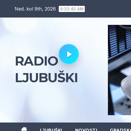
Skip
Ned. kol 9th, 2026
9:33:46 AM
to
content
RADIO
LJUBUŠKI
LJUBUŠKI
NOVOSTI
GRADSK