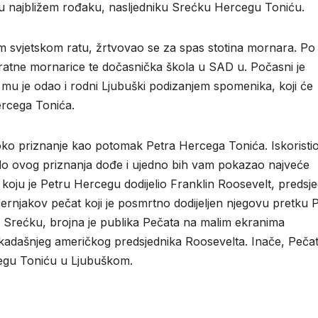
ovu najbližem rođaku, nasljedniku Srećku Hercegu Toniću.
 svjetskom ratu, žrtvovao se za spas stotina mornara. Po
atne mornarice te dočasnička škola u SAD u. Počasni je
u je odao i rodni Ljubuški podizanjem spomenika, koji će
ercega Tonića.
oko priznanje kao potomak Petra Hercega Tonića. Iskoristio
 da do ovog priznanja dođe i ujedno bih vam pokazao najveće
koju je Petru Hercegu dodijelio Franklin Roosevelt, predsje
rnjakov pečat koji je posmrtno dodijeljen njegovu pretku 
Srećku, brojna je publika Pečata na malim ekranima
kadašnjeg američkog predsjednika Roosevelta. Inače, Pečat
cegu Toniću u Ljubuškom.