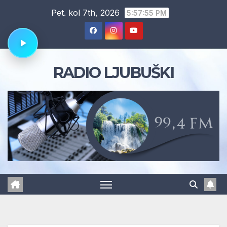
Skip
Pet. kol 7th, 2026
5:57:56 PM
to
content
RADIO LJUBUŠKI