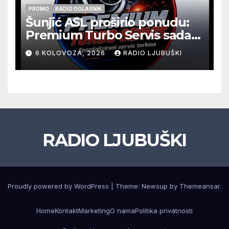
PROMO
RADIO OGLASNIK
Šunjić ASL proširio ponudu:
Premium Turbo Servis sada
na jednoj adresi u Ljubuškom
6 KOLOVOZA, 2026
RADIO LJUBUŠKI
RADIO LJUBUŠKI
Proudly powered by WordPress
|
Theme: Newsup by
Themeansar
.
Home
Kontakt
Marketing
O nama
Politika privatnosti