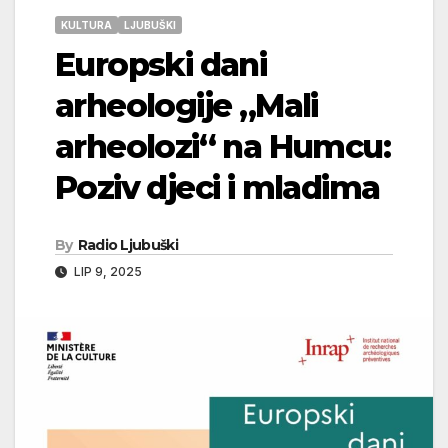
KULTURA
LJUBUŠKI
Europski dani
arheologije „Mali
arheolozi“ na Humcu:
Poziv djeci i mladima
By
Radio Ljubuški
LIP 9, 2025