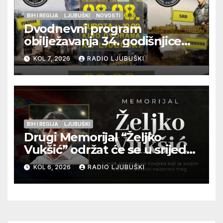
BIH I REGIJA
LJUBUŠKI
NOVOSTI
Dvodnevni program
obilježavanja 34. godišnjice
pogibije generala Blaža
KOL 7, 2026
RADIO LJUBUŠKI
Kraljevića i osmorice
pripadnika HOS-a
BIH I REGIJA
LJUBUŠKI
Drugi Memorijal “Željko
Vukšić” održat će se u srijedu
12. kolovoza u Otoku
KOL 6, 2026
RADIO LJUBUŠKI