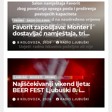
PROMO
RADIO OGLASNIK
Favorit zapošljava: Monter i
dostavljač namještaja, tri
izvršitelja
8 KOLOVOZA, 2026
RADIO LJUBUŠKI
LJUBUŠKI
NOVOSTI
PROMO
Najiščekivaniji vikend ljeta:
BEER FEST Ljubuški 8. i
9.kolovoza
8 KOLOVOZA, 2026
RADIO LJUBUŠKI