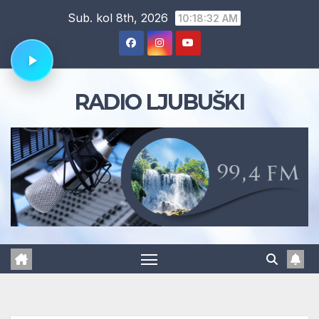
Skip
Sub. kol 8th, 2026
10:18:33 AM
to
content
RADIO LJUBUŠKI