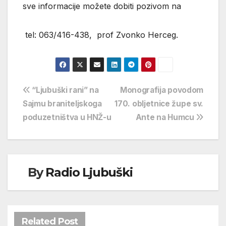
sve informacije možete dobiti pozivom na
tel: 063/416-438, prof Zvonko Herceg.
Navigacija
“Ljubuški rani” na
Monografija povodom
Sajmu braniteljskoga
170. obljetnice župe sv.
objava
poduzetništva u HNŽ-u
Ante na Humcu
By
Radio Ljubuški
Related Post