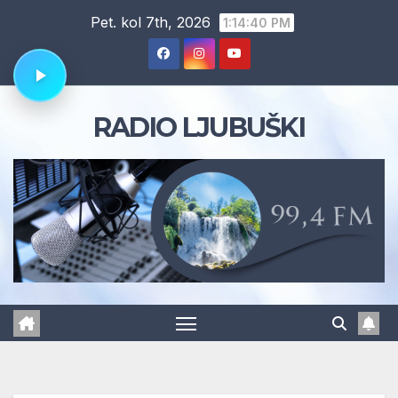
Skip
Pet. kol 7th, 2026
1:14:41 PM
to
content
RADIO LJUBUŠKI