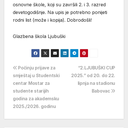
osnovne škole, koji su završili 2. i 3. razred
devetogodišnje. Na upis je potrebno ponijeti
rodni list (može i kopija). Dobrodošli!
Glazbena škola Ljubuški
Navigacija
Počinju prijave za
“2.LJUBUŠKI CUP
smještaj u Studentski
2025.” od 20. do 22.
objava
centar Mostar za
lipnja na stadionu
studente starijih
Babovac
godina za akademsku
2025./2026. godinu