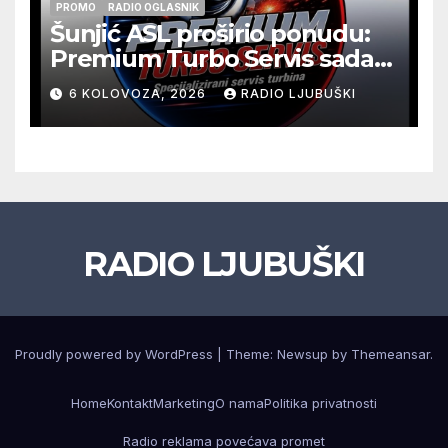
PROMO
RADIO OGLASNIK
Šunjić ASL proširio ponudu:
Premium Turbo Servis sada
na jednoj adresi u Ljubuškom
6 KOLOVOZA, 2026
RADIO LJUBUŠKI
RADIO LJUBUŠKI
Proudly powered by WordPress
|
Theme: Newsup by
Themeansar
.
Home
Kontakt
Marketing
O nama
Politika privatnosti
Radio reklama povećava promet