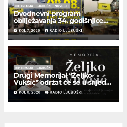
BIH I REGIJA
LJUBUŠKI
NOVOSTI
Dvodnevni program
obilježavanja 34. godišnjice
pogibije generala Blaža
KOL 7, 2026
RADIO LJUBUŠKI
Kraljevića i osmorice
pripadnika HOS-a
BIH I REGIJA
LJUBUŠKI
Drugi Memorijal “Željko
Vukšić” održat će se u srijedu
12. kolovoza u Otoku
KOL 6, 2026
RADIO LJUBUŠKI