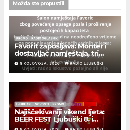
Možda ste propustili
PROMO
RADIO OGLASNIK
Favorit zapošljava: Monter i
dostavljač namještaja, tri
izvršitelja
8 KOLOVOZA, 2026
RADIO LJUBUŠKI
LJUBUŠKI
NOVOSTI
PROMO
Najiščekivaniji vikend ljeta:
BEER FEST Ljubuški 8. i
9.kolovoza
8 KOLOVOZA, 2026
RADIO LJUBUŠKI