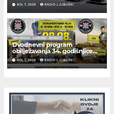
građana i učinkovitiji rad
KOL 7, 2026
RADIO LJUBUŠKI
policije
BIH I REGIJA
LJUBUŠKI
NOVOSTI
Dvodnevni program
obilježavanja 34. godišnjice
pogibije generala Blaža
KOL 7, 2026
RADIO LJUBUŠKI
Kraljevića i osmorice
pripadnika HOS-a