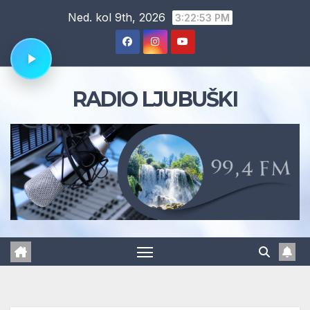
Skip
Ned. kol 9th, 2026
3:22:55 PM
to
content
RADIO LJUBUŠKI