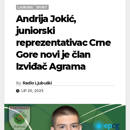
LJUBUŠKI
ŠPORT
Andrija Jokić,
juniorski
reprezentativac Crne
Gore novi je član
Izviđač Agrama
By
Radio Ljubuški
LIP 20, 2025