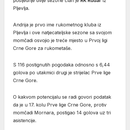
posljednje dvije sezone član je
RK Rudar
iz
Pljevlja.
Andrija je prvo ime rukometnog kluba iz
Pljevlja i ove natjecateljske sezone sa svojom
momčadi osvojio je treće mjesto u Prvoj ligi
Crne Gore za rukometaše.
S 116 postignutih pogodaka odnosno s 6,44
golova po utakmici drugi je strijelac Prve lige
Crne Gore.
O kakvom potencijalu se radi govori podatak
da je u 17. kolu Prve lige Crne Gore, protiv
momčadi Mornara, postigao 14 golova uz tri
asistencije.