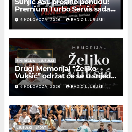
Šunjić ASL proširio ponudu:
Premium Turbo Servis sada
na jednoj adresi u Ljubuškom
6 KOLOVOZA, 2026
RADIO LJUBUŠKI
BIH I REGIJA
LJUBUŠKI
Drugi Memorijal “Željko
Vukšić” održat će se u srijedu
12. kolovoza u Otoku
6 KOLOVOZA, 2026
RADIO LJUBUŠKI
LJUBUŠKI
ŠPORT