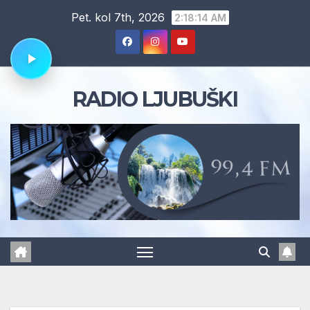
Skip
Pet. kol 7th, 2026
2:18:14 AM
to
content
RADIO LJUBUŠKI