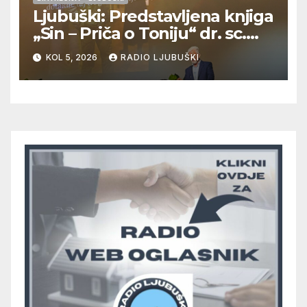
Ljubuški: Predstavljena knjiga
„Sin – Priča o Toniju“ dr. sc.
Zdenka Hercega
KOL 5, 2026
RADIO LJUBUŠKI