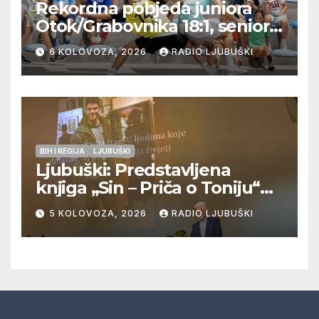
Rekordna pobjeda juniora
Otok/Grabovnika 18:1, seniori
Pregrađa u četvrtfinalu,
6 KOLOVOZA, 2026
RADIO LJUBUŠKI
Veljaci i Cerno/Crnopod u
doigravanju, Grljevići završili
natjecanje
BIH I REGIJA
LJUBUŠKI
Ljubuški: Predstavljena
knjiga „Sin – Priča o Toniju“
dr. sc. Zdenka Hercega
5 KOLOVOZA, 2026
RADIO LJUBUŠKI