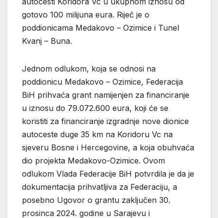
autocesti Koridora Vc u ukupnom iznosu od
gotovo 100 milijuna eura. Riječ je o
poddionicama Medakovo – Ozimice i Tunel
Kvanj – Buna.
Jednom odlukom, koja se odnosi na
poddionicu Medakovo – Ozimice, Federacija
BiH prihvaća grant namijenjen za financiranje
u iznosu do 79.072.600 eura, koji će se
koristiti za financiranje izgradnje nove dionice
autoceste duge 35 km na Koridoru Vc na
sjeveru Bosne i Hercegovine, a koja obuhvaća
dio projekta Medakovo-Ozimice. Ovom
odlukom Vlada Federacije BiH potvrdila je da je
dokumentacija prihvatljiva za Federaciju, a
posebno Ugovor o grantu zaključen 30.
prosinca 2024. godine u Sarajevu i