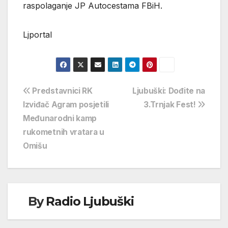
raspolaganje JP Autocestama FBiH.
Ljportal
Navigacija
Predstavnici RK
Ljubuški: Dođite na
Izviđač Agram posjetili
3.Trnjak Fest!
objava
Međunarodni kamp
rukometnih vratara u
Omišu
By
Radio Ljubuški