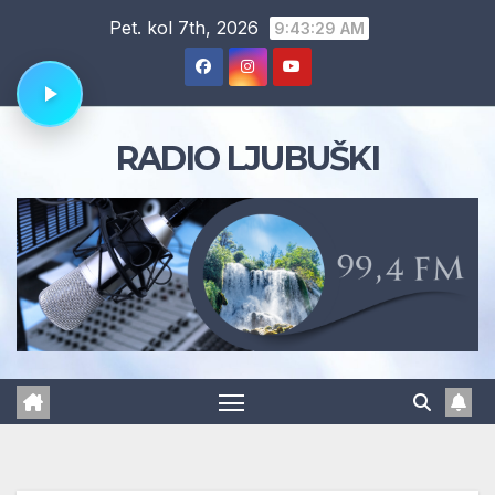
Skip
Pet. kol 7th, 2026
9:43:30 AM
to
content
RADIO LJUBUŠKI