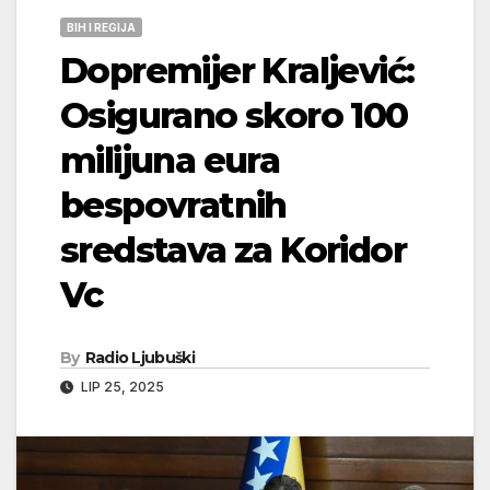
BIH I REGIJA
Dopremijer Kraljević:
Osigurano skoro 100
milijuna eura
bespovratnih
sredstava za Koridor
Vc
By
Radio Ljubuški
LIP 25, 2025