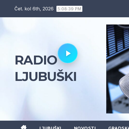
Skip
Čet. kol 6th, 2026
5:08:41 PM
to
content
RADIO
LJUBUŠKI
LJUBUŠKI
NOVOSTI
GRADSK