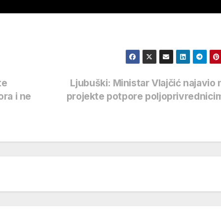
te
Ljubuški: Ministar Vlajčić najavio
ra i ne
projekte potpore poljoprivrednic