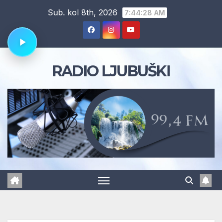
Skip
Sub. kol 8th, 2026
7:44:29 AM
to
content
RADIO LJUBUŠKI