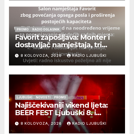
PROMO
RADIO OGLASNIK
Favorit zapošljava: Monter i
dostavljač namještaja, tri
izvršitelja
8 KOLOVOZA, 2026
RADIO LJUBUŠKI
LJUBUŠKI
NOVOSTI
PROMO
Najiščekivaniji vikend ljeta:
BEER FEST Ljubuški 8. i
9.kolovoza
8 KOLOVOZA, 2026
RADIO LJUBUŠKI