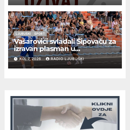
LJUBUŠKI
ŠPORT
Vašarovići svladali Šipovaču za
izravan plasman u
četvrtfinale, Grab izborio
KOL 7, 2026
RADIO LJUBUŠKI
prolazak dalje, Klobuk ispao,
večeras počinje četvrtfinale
juniora