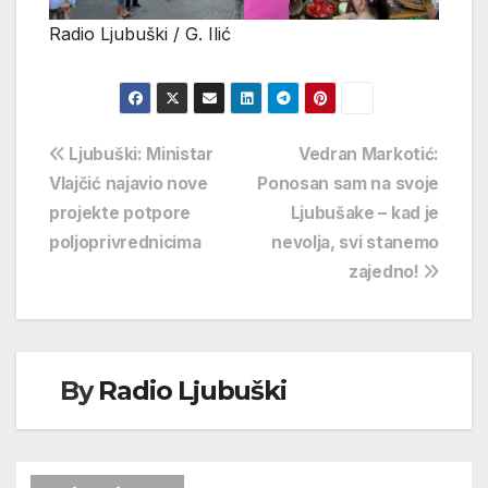
Radio Ljubuški / G. Ilić
Navigacija
Ljubuški: Ministar
Vedran Markotić:
Vlajčić najavio nove
Ponosan sam na svoje
objava
projekte potpore
Ljubušake – kad je
poljoprivrednicima
nevolja, svi stanemo
zajedno!
By
Radio Ljubuški