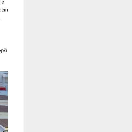
je
ačin
.
epši