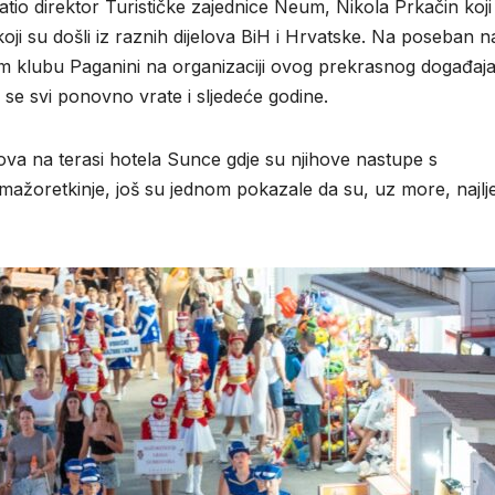
 direktor Turističke zajednice Neum, Nikola Prkačin koji 
ji su došli iz raznih dijelova BiH i Hrvatske. Na poseban n
 klubu Paganini na organizaciji ovog prekrasnog događaja
se svi ponovno vrate i sljedeće godine.
mova na terasi hotela Sunce gdje su njihove nastupe s
e mažoretkinje, još su jednom pokazale da su, uz more, najlj