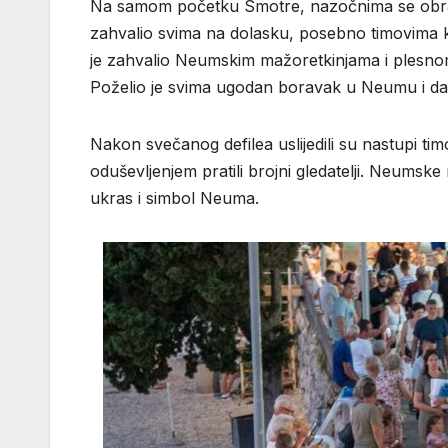
Na samom početku Smotre, nazočnima se obratio
zahvalio svima na dolasku, posebno timovima ko
je zahvalio Neumskim mažoretkinjama i plesnom
Poželio je svima ugodan boravak u Neumu i da 
Nakon svečanog defilea uslijedili su nastupi ti
oduševljenjem pratili brojni gledatelji. Neumsk
ukras i simbol Neuma.