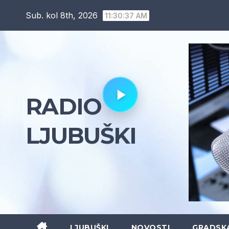
Skip
Sub. kol 8th, 2026
11:30:39 AM
to
content
RADIO
LJUBUŠKI
LJUBUŠKI
NOVOSTI
GRADSK