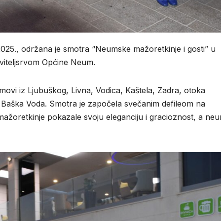
 2025., održana je smotra “Neumske mažoretkinje i gosti” u
oviteljsrvom Općine Neum.
imovi iz Ljubuškog, Livna, Vodica, Kaštela, Zadra, otoka
 Baška Voda. Smotra je započela svečanim defileom na
ažoretkinje pokazale svoju eleganciju i gracioznost, a neu