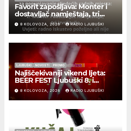
Favorit zapošljava: Monter i
dostavljač namještaja, tri
izvršitelja
8 KOLOVOZA, 2026
RADIO LJUBUŠKI
LJUBUŠKI
NOVOSTI
PROMO
Najiščekivaniji vikend ljeta:
BEER FEST Ljubuški 8. i
9.kolovoza
8 KOLOVOZA, 2026
RADIO LJUBUŠKI