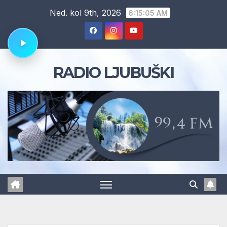
Skip
Ned. kol 9th, 2026
6:15:06 AM
to
content
RADIO LJUBUŠKI