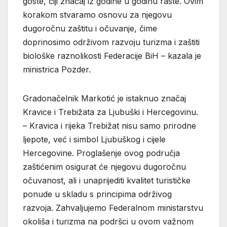
goste, čiji značaj iz godine u godinu raste. Ovim
korakom stvaramo osnovu za njegovu
dugoročnu zaštitu i očuvanje, čime
doprinosimo održivom razvoju turizma i zaštiti
biološke raznolikosti Federacije BiH – kazala je
ministrica Pozder.
Gradonačelnik Markotić je istaknuo značaj
Kravice i Trebižata za Ljubuški i Hercegovinu.
– Kravica i rijeka Trebižat nisu samo prirodne
ljepote, već i simbol Ljubuškog i cijele
Hercegovine. Proglašenje ovog područja
zaštićenim osigurat će njegovu dugoročnu
očuvanost, ali i unaprijediti kvalitet turističke
ponude u skladu s principima održivog
razvoja. Zahvaljujemo Federalnom ministarstvu
okoliša i turizma na podršci u ovom važnom