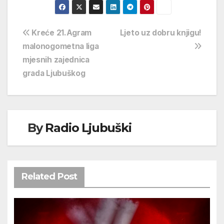
Navigacija
Kreće 21.Agram
Ljeto uz dobru knjigu!
malonogometna liga
objava
mjesnih zajednica
grada Ljubuškog
By
Radio Ljubuški
Related Post