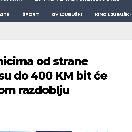
AJTE
ŠPORT
GV LJUBUŠKI
KINO LJUBUŠKI
nicima od strane
su do 400 KM bit će
om razdoblju