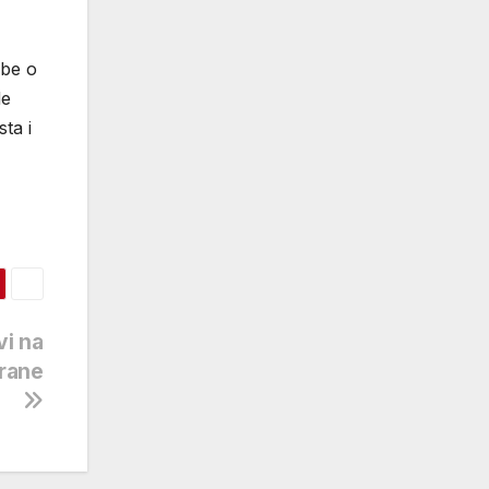
dbe o
de
ta i
vi na
orane