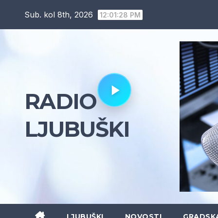
Skip
Sub. kol 8th, 2026
12:01:29 PM
to
content
RADIO
LJUBUŠKI
LJUBUŠKI
NOVOSTI
GRADSK