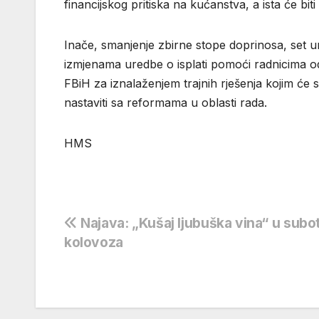
financijskog pritiska na kućanstva, a ista će bit
Inače, smanjenje zbirne stope doprinosa, set u
izmjenama uredbe o isplati pomoći radnicima o
FBiH za iznalaženjem trajnih rješenja kojim će s
nastaviti sa reformama u oblasti rada.
HMS
Navigacija
Najava: „Kušaj ljubuška vina“ u subot
kolovoza
objava