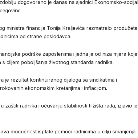
azdoblju dogovoreno je danas na sjednici Ekonomsko-socija
rcegovine.
og ministra financija Tonija Kraljevića razmatralo produžeta
adnicima od strane poslodavca.
ancijske podrške zaposlenima i jedna je od niza mjera koje 
s ciljem poboljšanja životnog standarda radnika.
 je rezultat kontinuiranog dijaloga sa sindikatima i
rokovanih ekonomskim kretanjima i inflacijom.
štiti radnika i očuvanju stabilnosti tržišta rada, izjavio je
 mogućnost isplate pomoći radnicima u cilju smanjenja