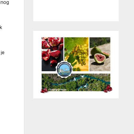
lnog
k
je