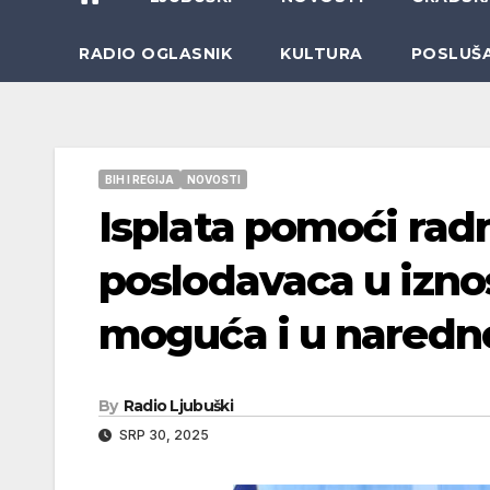
RADIO OGLASNIK
KULTURA
POSLUŠ
BIH I REGIJA
NOVOSTI
Isplata pomoći rad
poslodavaca u izno
moguća i u naredn
By
Radio Ljubuški
SRP 30, 2025