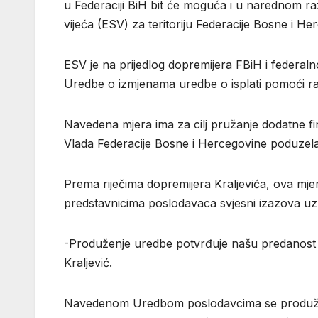
u Federaciji BiH bit će moguća i u narednom r
vijeća (ESV) za teritoriju Federacije Bosne i He
ESV je na prijedlog dopremijera FBiH i federaln
Uredbe o izmjenama uredbe o isplati pomoći r
Navedena mjera ima za cilj pružanje dodatne fin
Vlada Federacije Bosne i Hercegovine poduzela 
Prema riječima dopremijera Kraljevića, ova mjera
predstavnicima poslodavaca svjesni izazova uz
-Produženje uredbe potvrđuje našu predanost u za
Kraljević.
Navedenom Uredbom poslodavcima se produžava