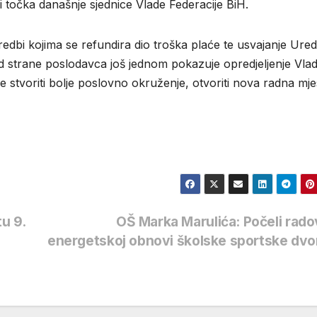
i i točka današnje sjednice Vlade Federacije BiH.
redbi kojima se refundira dio troška plaće te usvajanje Ure
d strane poslodavca još jednom pokazuje opredjeljenje Vla
e stvoriti bolje poslovno okruženje, otvoriti nova radna mjes
u 9.
OŠ Marka Marulića: Počeli rado
energetskoj obnovi školske sportske dv