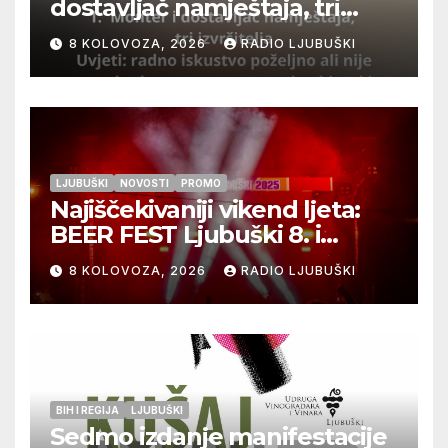
dostavljač namještaja, tri
izvršitelja
8 KOLOVOZA, 2026
RADIO LJUBUŠKI
LJUBUŠKI
NOVOSTI
PROMO
Najiščekivaniji vikend ljeta:
BEER FEST Ljubuški 8. i
9.kolovoza
8 KOLOVOZA, 2026
RADIO LJUBUŠKI
BIH I REGIJA
LJUBUŠKI
Sedmo izdanje manifestacije