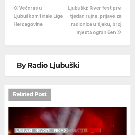
Navigacija
Večeras u
Ljubuški: River fest prvi
Ljubuškom finale Lige
tjedan rujna, prijave za
objava
Hercegovine
radionice u tijeku, broj
mjesta ograničen
By
Radio Ljubuški
Related Post
LJUBUŠKI
NOVOSTI
PROMO