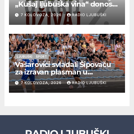
„Kušaj ljubuška vina“ donosi
vrhunska vina, gastronomiju i
7 KOLOVOZA, 2026
RADIO LJUBUŠKI
glazbu
LJUBUŠKI
ŠPORT
Vašarovići svladali Šipovaču
za izravan plasman u
četvrtfinale, Grab izborio
7 KOLOVOZA, 2026
RADIO LJUBUŠKI
prolazak dalje, Klobuk ispao,
večeras počinje četvrtfinale
juniora
RADIO LJUBUŠKI