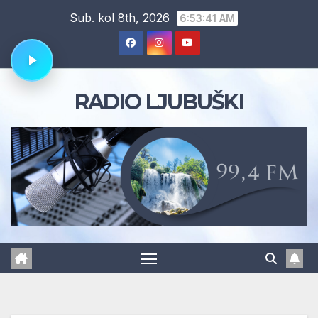
Skip
Sub. kol 8th, 2026
6:53:43 AM
to
content
RADIO LJUBUŠKI