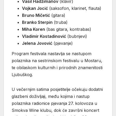
Vasil Hadžimanov
(klavir)
Vojkan Jocić
(saksofon, klarinet, flauta)
Bruno Mičetić
(gitara)
Branko Sterpin
(truba)
Miha Koren
(bas gitara, kontrabas)
Vladimir Kostadinović
(bubnjevi)
Jelena Jovović
(pjevanje)
Program festivala nastavlja se nastupom
polaznika na sestrinskom festivalu u Mostaru,
te obilaskom kulturnih i prirodnih znamenitosti
Ljubuškog.
U večernjim satima posjetitelje očekuju dodatni
glazbeni doživljaji, među kojima i nastup
polaznika radionice pjevanja 27. kolovoza u
Smokva Wine klubu, dok će završni koncert