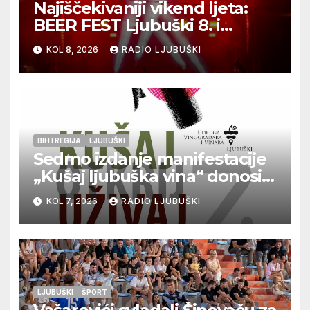
Najiščekivaniji vikend ljeta:
BEER FEST Ljubuški 8. i
9.kolovoza
KOL 8, 2026
RADIO LJUBUŠKI
BIH I REGIJA
LJUBUŠKI
Sedmo izdanje manifestacije
„Kušaj ljubuška vina“ donosi
vrhunska vina, gastronomiju i
KOL 7, 2026
RADIO LJUBUŠKI
glazbu
LJUBUŠKI
ŠPORT