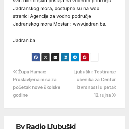
svih hidroloških postaja na vodnom području
Jadranskog mora, dostupne su na web
stranici Agencije za vodno područje
Jadranskog mora Mostar : www.jadran.ba.
Jadran.ba
Navigacija
Župa Humac:
Ljubuški: Testiranje
Proslavljena misa za
učenika za Centar
objava
početak nove školske
izvrsnosti u petak
godine
12.rujna
By
Radio Ljubuški