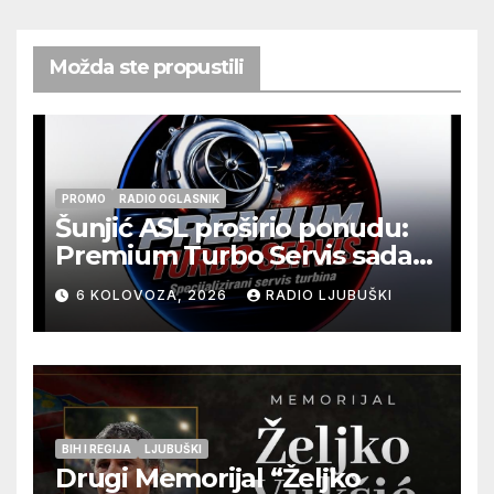
Možda ste propustili
PROMO
RADIO OGLASNIK
Šunjić ASL proširio ponudu:
Premium Turbo Servis sada
na jednoj adresi u Ljubuškom
6 KOLOVOZA, 2026
RADIO LJUBUŠKI
BIH I REGIJA
LJUBUŠKI
Drugi Memorijal “Željko