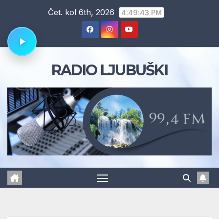
Skip
Čet. kol 6th, 2026
4:49:44 PM
to
content
RADIO LJUBUŠKI