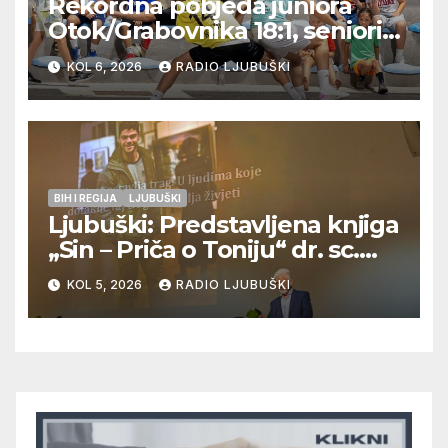
Rekordna pobjeda juniora
Otok/Grabovnika 18:1, seniori
Pregrađa u četvrtfinalu,
KOL 6, 2026
RADIO LJUBUŠKI
Veljaci i Cerno/Crnopod u
doigravanju, Grljevići završili
natjecanje
BIH I REGIJA
LJUBUŠKI
Ljubuški: Predstavljena knjiga
„Sin – Priča o Toniju“ dr. sc.
Zdenka Hercega
KOL 5, 2026
RADIO LJUBUŠKI