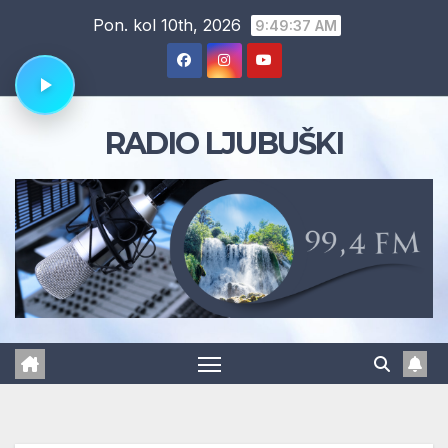
Skip
Pon. kol 10th, 2026
9:49:38 AM
to
content
RADIO LJUBUŠKI