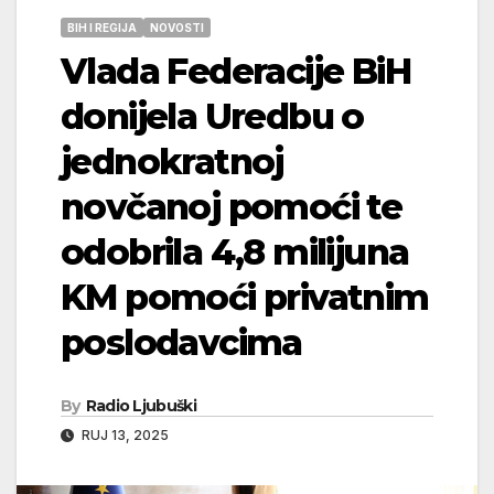
BIH I REGIJA
NOVOSTI
Vlada Federacije BiH
donijela Uredbu o
jednokratnoj
novčanoj pomoći te
odobrila 4,8 milijuna
KM pomoći privatnim
poslodavcima
By
Radio Ljubuški
RUJ 13, 2025