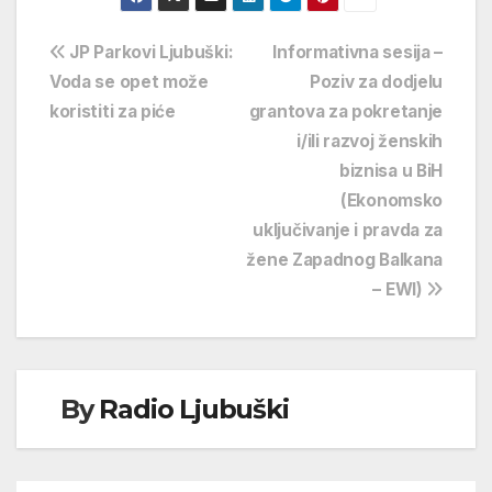
Navigacija
JP Parkovi Ljubuški:
Informativna sesija –
Voda se opet može
Poziv za dodjelu
objava
koristiti za piće
grantova za pokretanje
i/ili razvoj ženskih
biznisa u BiH
(Ekonomsko
uključivanje i pravda za
žene Zapadnog Balkana
– EWI)
By
Radio Ljubuški