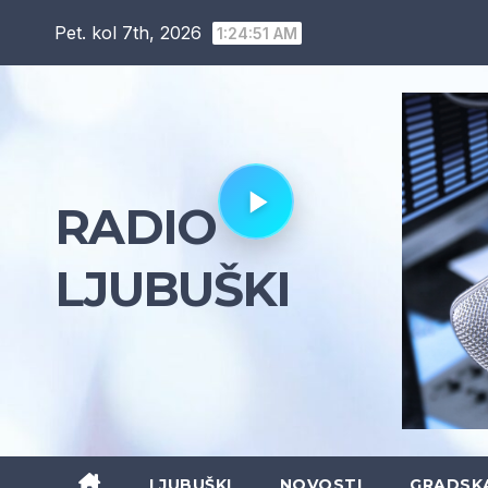
Skip
Pet. kol 7th, 2026
1:24:53 AM
to
content
RADIO
LJUBUŠKI
LJUBUŠKI
NOVOSTI
GRADSK