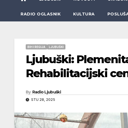
RADIO OGLASNIK
KULTURA
POSLUŠ
BIH I REGIJA
LJUBUŠKI
Ljubuški: Plemenita
Rehabilitacijski ce
By
Radio Ljubuški
STU 28, 2025