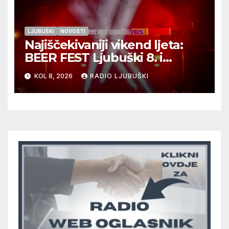
LJUBUŠKI
NOVOSTI
Najiščekivaniji vikend ljeta:
BEER FEST Ljubuški 8. i
9.kolovoza
KOL 8, 2026
RADIO LJUBUŠKI