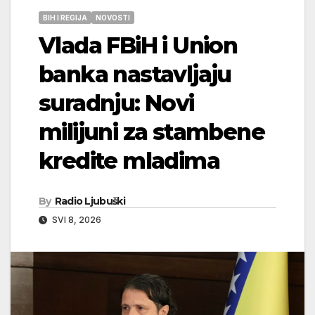
BIH I REGIJA
NOVOSTI
Vlada FBiH i Union
banka nastavljaju
suradnju: Novi
milijuni za stambene
kredite mladima
By
Radio Ljubuški
SVI 8, 2026