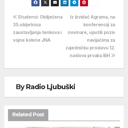
Navigacija
Studenci: Obilježena
Iz Izviđač Agrama, na
35.obljetnica
konferenciji za
objava
zaustavljanja tenkova i
novinare, uputili poziv
vojne kolone JNA
navijačima za
zajedničku proslavu 12.
naslova prvaka BiH
By
Radio Ljubuški
Related Post