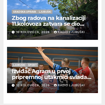
GRADSKA UPRAVA
LJUBUŠKI
Zbog radova na kanalizaciji
11.kolovoza zatvara se dio
ulice Petra Barbarića
10 KOLOVOZA, 2026
RADIO LJUBUŠKI
LJUBUŠKI
ŠPORT
Izviđač Agram u prvoj
pripremnoj utakmici svladao
Metković Zalom 37:32
10 KOLOVOZA, 2026
RADIO LJUBUŠKI