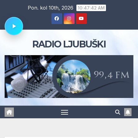
Skip
Pon. kol 10th, 2026
10:47:43 AM
to
content
RADIO LJUBUŠKI