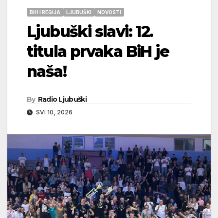
BIH I REGIJA
LJUBUŠKI
NOVOSTI
Ljubuški slavi: 12.
titula prvaka BiH je
naša!
By
Radio Ljubuški
SVI 10, 2026