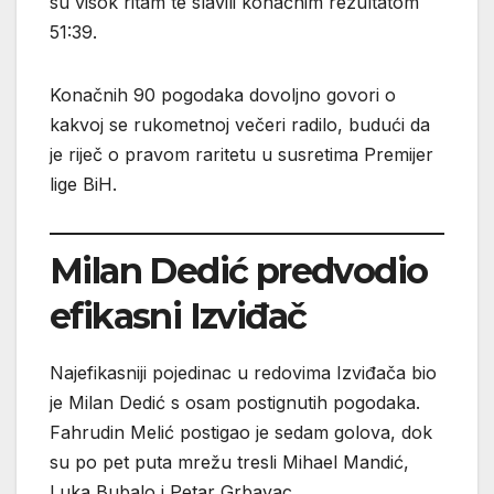
su visok ritam te slavili konačnim rezultatom
51:39.
Konačnih 90 pogodaka dovoljno govori o
kakvoj se rukometnoj večeri radilo, budući da
je riječ o pravom raritetu u susretima Premijer
lige BiH.
Milan Dedić predvodio
efikasni Izviđač
Najefikasniji pojedinac u redovima Izviđača bio
je Milan Dedić s osam postignutih pogodaka.
Fahrudin Melić postigao je sedam golova, dok
su po pet puta mrežu tresli Mihael Mandić,
Luka Bubalo i Petar Grbavac.