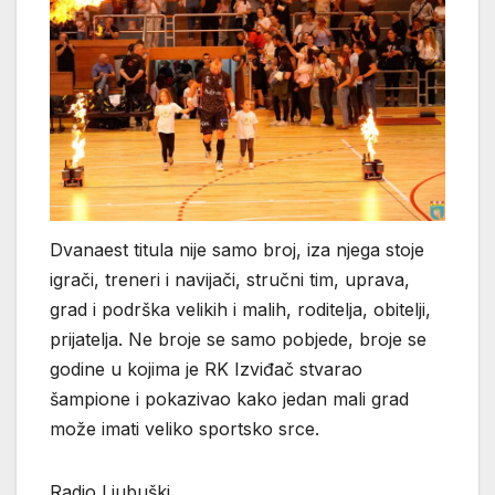
Dvanaest titula nije samo broj, iza njega stoje
igrači, treneri i navijači, stručni tim, uprava,
grad i podrška velikih i malih, roditelja, obitelji,
prijatelja. Ne broje se samo pobjede, broje se
godine u kojima je RK Izviđač stvarao
šampione i pokazivao kako jedan mali grad
može imati veliko sportsko srce.
Radio Ljubuški