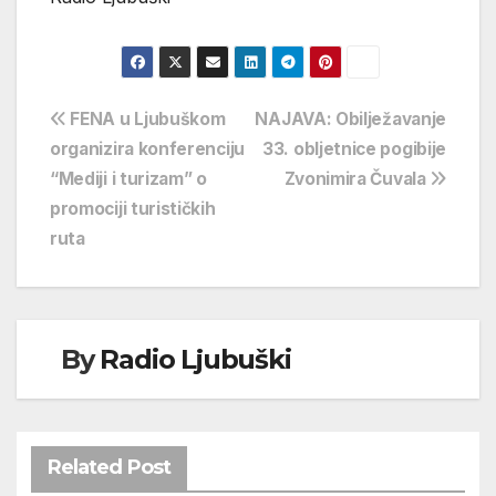
Navigacija
FENA u Ljubuškom
NAJAVA: Obilježavanje
organizira konferenciju
33. obljetnice pogibije
objava
“Mediji i turizam” o
Zvonimira Čuvala
promociji turističkih
ruta
By
Radio Ljubuški
Related Post