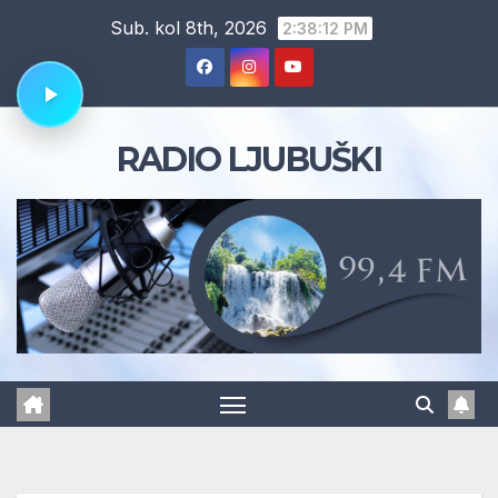
Skip
Sub. kol 8th, 2026
2:38:14 PM
to
content
RADIO LJUBUŠKI