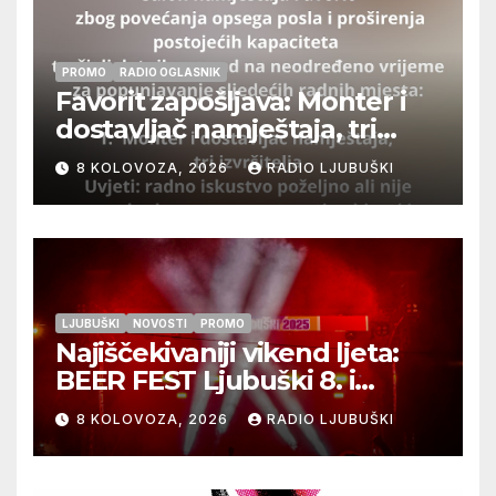
PROMO
RADIO OGLASNIK
Favorit zapošljava: Monter i
dostavljač namještaja, tri
izvršitelja
8 KOLOVOZA, 2026
RADIO LJUBUŠKI
LJUBUŠKI
NOVOSTI
PROMO
Najiščekivaniji vikend ljeta:
BEER FEST Ljubuški 8. i
9.kolovoza
8 KOLOVOZA, 2026
RADIO LJUBUŠKI