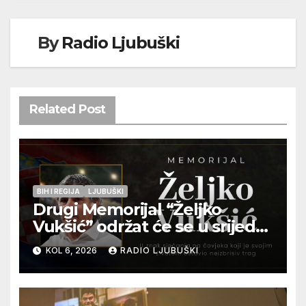
By
Radio Ljubuški
Related Post
BIH I REGIJA
LJUBUŠKI
Drugi Memorijal “Željko
Vukšić” održat će se u srijedu
12. kolovoza u Otoku
KOL 6, 2026
RADIO LJUBUŠKI