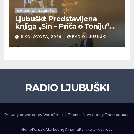
BIH I REGIJA
LJUBUŠKI
Ljubuški: Predstavljena
knjiga „Sin – Priča o Toniju“
dr. sc. Zdenka Hercega
5 KOLOVOZA, 2026
RADIO LJUBUŠKI
RADIO LJUBUŠKI
Proudly powered by WordPress
|
Theme: Newsup by
Themeansar
.
Home
Kontakt
Marketing
O nama
Politika privatnosti