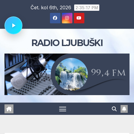
Skip
Čet. kol 6th, 2026
2:35:18 PM
to
content
RADIO LJUBUŠKI