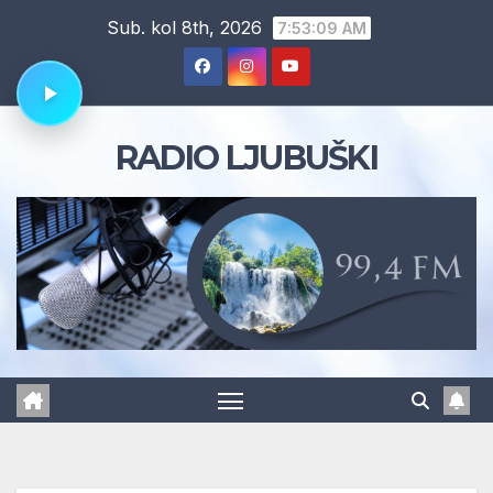
Skip
Sub. kol 8th, 2026
7:53:11 AM
to
content
RADIO LJUBUŠKI