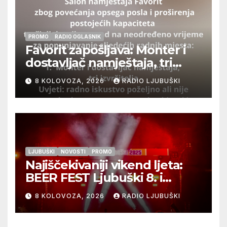
PROMO
RADIO OGLASNIK
Favorit zapošljava: Monter i
dostavljač namještaja, tri
izvršitelja
8 KOLOVOZA, 2026
RADIO LJUBUŠKI
LJUBUŠKI
NOVOSTI
PROMO
Najiščekivaniji vikend ljeta:
BEER FEST Ljubuški 8. i
9.kolovoza
8 KOLOVOZA, 2026
RADIO LJUBUŠKI