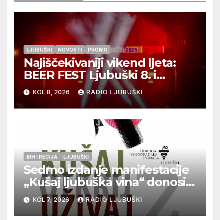
LJUBUŠKI
NOVOSTI
PROMO
Najiščekivaniji vikend ljeta:
BEER FEST Ljubuški 8. i
9.kolovoza
KOL 8, 2026
RADIO LJUBUŠKI
BIH I REGIJA
LJUBUŠKI
Sedmo izdanje manifestacije
„Kušaj ljubuška vina“ donosi
vrhunska vina, gastronomiju i
KOL 7, 2026
RADIO LJUBUŠKI
glazbu