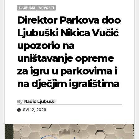
LJUBUŠKI
NOVOSTI
Direktor Parkova doo
Ljubuški Nikica Vučić
upozorio na
uništavanje opreme
za igru u parkovima i
na dječjim igralištima
By
Radio Ljubuški
SVI 12, 2026