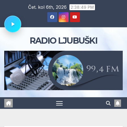
Skip
Čet. kol 6th, 2026
2:38:50 PM
to
content
RADIO LJUBUŠKI