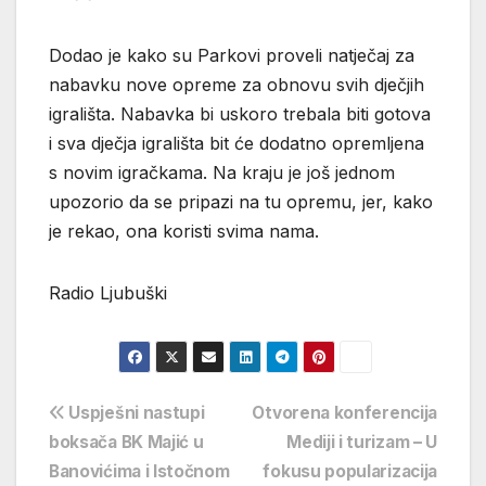
Dodao je kako su Parkovi proveli natječaj za
nabavku nove opreme za obnovu svih dječjih
igrališta. Nabavka bi uskoro trebala biti gotova
i sva dječja igrališta bit će dodatno opremljena
s novim igračkama. Na kraju je još jednom
upozorio da se pripazi na tu opremu, jer, kako
je rekao, ona koristi svima nama.
Radio Ljubuški
Navigacija
Uspješni nastupi
Otvorena konferencija
boksača BK Majić u
Mediji i turizam – U
objava
Banovićima i Istočnom
fokusu popularizacija