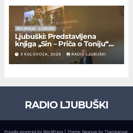
natjecanje
BIH I REGIJA
LJUBUŠKI
Ljubuški: Predstavljena
knjiga „Sin – Priča o Toniju“
dr. sc. Zdenka Hercega
5 KOLOVOZA, 2026
RADIO LJUBUŠKI
RADIO LJUBUŠKI
Proudly powered by WordPress
|
Theme: Newsup by
Themeansar
.