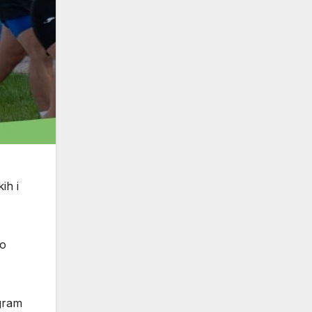
ih i
ao
ogram