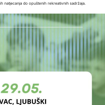
ih natjecanja do opuštenih rekreativnih sadržaja.