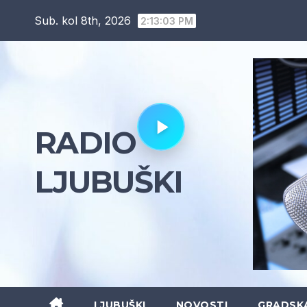
Skip
Sub. kol 8th, 2026
2:13:05 PM
to
content
RADIO
LJUBUŠKI
LJUBUŠKI
NOVOSTI
GRADSK