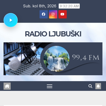
Skip
Sub. kol 8th, 2026
9:32:21 AM
to
content
RADIO LJUBUŠKI