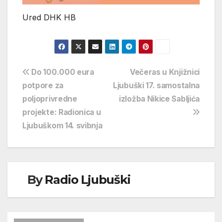
Ured DHK HB
Navigacija
Do 100.000 eura
Večeras u Knjižnici
potpore za
Ljubuški 17. samostalna
objava
poljoprivredne
izložba Nikice Sabljića
projekte: Radionica u
Ljubuškom 14. svibnja
By
Radio Ljubuški