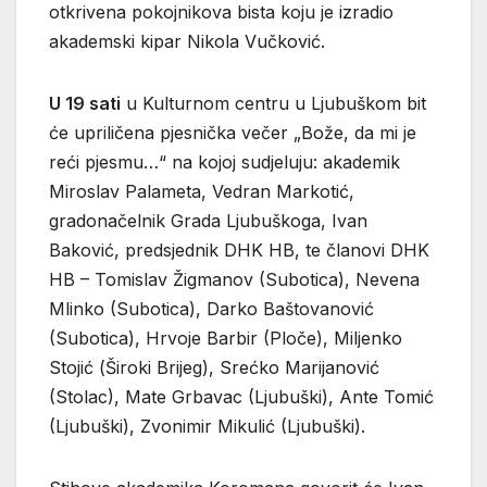
otkrivena pokojnikova bista koju je izradio
akademski kipar Nikola Vučković.
U 19 sati
u Kulturnom centru u Ljubuškom bit
će upriličena pjesnička večer „Bože, da mi je
reći pjesmu…“ na kojoj sudjeluju: akademik
Miroslav Palameta, Vedran Markotić,
gradonačelnik Grada Ljubuškoga, Ivan
Baković, predsjednik DHK HB, te članovi DHK
HB – Tomislav Žigmanov (Subotica), Nevena
Mlinko (Subotica), Darko Baštovanović
(Subotica), Hrvoje Barbir (Ploče), Miljenko
Stojić (Široki Brijeg), Srećko Marijanović
(Stolac), Mate Grbavac (Ljubuški), Ante Tomić
(Ljubuški), Zvonimir Mikulić (Ljubuški).