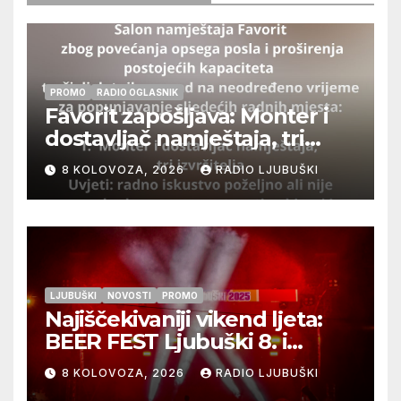
PROMO
RADIO OGLASNIK
Favorit zapošljava: Monter i
dostavljač namještaja, tri
izvršitelja
8 KOLOVOZA, 2026
RADIO LJUBUŠKI
LJUBUŠKI
NOVOSTI
PROMO
Najiščekivaniji vikend ljeta:
BEER FEST Ljubuški 8. i
9.kolovoza
8 KOLOVOZA, 2026
RADIO LJUBUŠKI