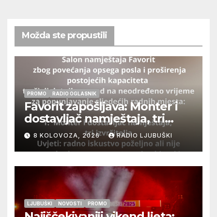
Možda ste propustili
PROMO
RADIO OGLASNIK
Favorit zapošljava: Monter i
dostavljač namještaja, tri
izvršitelja
8 KOLOVOZA, 2026
RADIO LJUBUŠKI
LJUBUŠKI
NOVOSTI
PROMO
Najiščekivaniji vikend ljeta: