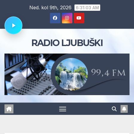
Skip
Ned. kol 9th, 2026
6:31:04 AM
to
content
RADIO LJUBUŠKI