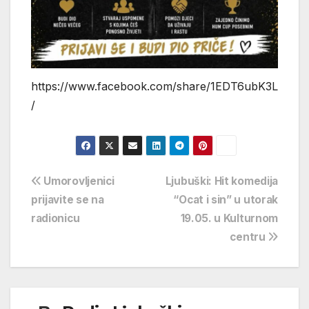
https://www.facebook.com/share/1EDT6ubK3L
/
Navigacija
Umorovljenici
Ljubuški: Hit komedija
prijavite se na
“Ocat i sin” u utorak
objava
radionicu
19.05. u Kulturnom
centru