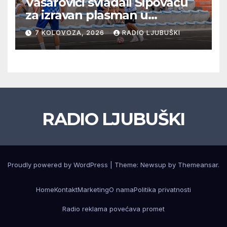
Vašarovići svladali Šipovaču
za izravan plasman u
četvrtfinale, Grab izborio
7 KOLOVOZA, 2026
RADIO LJUBUŠKI
prolazak dalje, Klobuk ispao,
večeras počinje četvrtfinale
juniora
RADIO LJUBUŠKI
Proudly powered by WordPress
|
Theme: Newsup by
Themeansar
.
Home
Kontakt
Marketing
O nama
Politika privatnosti
Radio reklama povećava promet