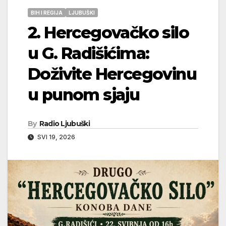
BIH I REGIJA
LJUBUŠKI
2. Hercegovačko silo
u G. Radišićima:
Doživite Hercegovinu
u punom sjaju
By
Radio Ljubuški
SVI 19, 2026