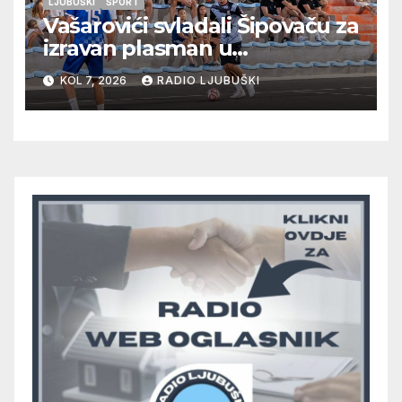
LJUBUŠKI
ŠPORT
Vašarovići svladali Šipovaču za
izravan plasman u
četvrtfinale, Grab izborio
KOL 7, 2026
RADIO LJUBUŠKI
prolazak dalje, Klobuk ispao,
večeras počinje četvrtfinale
juniora