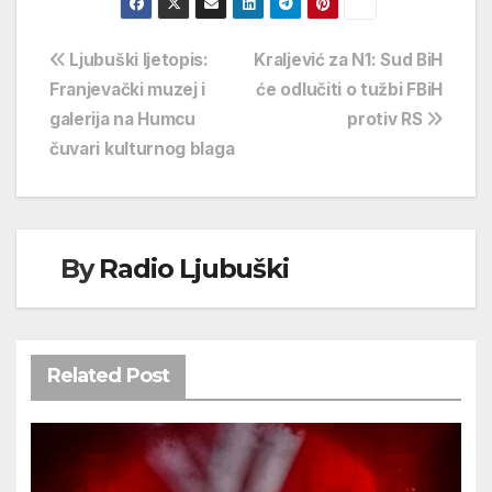
Navigacija
Ljubuški ljetopis:
Kraljević za N1: Sud BiH
Franjevački muzej i
će odlučiti o tužbi FBiH
objava
galerija na Humcu
protiv RS
čuvari kulturnog blaga
By
Radio Ljubuški
Related Post