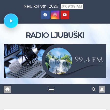
Skip
Ned. kol 9th, 2026
6:09:40 AM
to
content
RADIO LJUBUŠKI