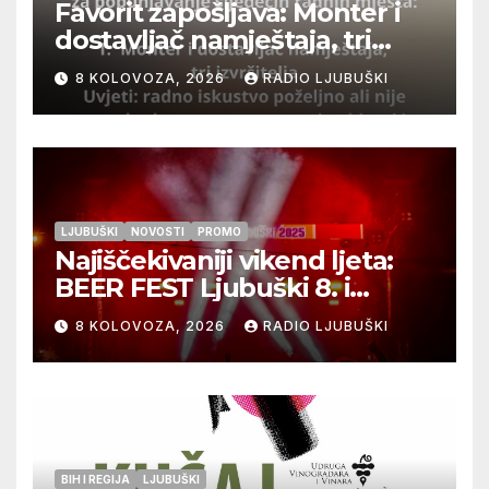
Favorit zapošljava: Monter i
dostavljač namještaja, tri
izvršitelja
8 KOLOVOZA, 2026
RADIO LJUBUŠKI
LJUBUŠKI
NOVOSTI
PROMO
Najiščekivaniji vikend ljeta:
BEER FEST Ljubuški 8. i
9.kolovoza
8 KOLOVOZA, 2026
RADIO LJUBUŠKI
BIH I REGIJA
LJUBUŠKI