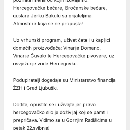
poznata imena od kojih izdvajamo:
Hercegovačke bećare, Broćanske bećare,
guslara Jerku Bakulu sa prijateljima.
Atmosfera koja se ne propušta!
Uz vrhunski program, uživat ćete i u kapljici
domaćih proizvođača: Vinarije Domano,
Vinarije Čuvalo te Hercegovačke pivovare, uz
osvježenje vode Hercegovke.
Podupiratelji događaja su Ministarstvo financija
ŽZH i Grad Ljubuški.
Dođite, opustite se i uživajte jer pravo
hercegovačko silo je doživljaj koji se pamti i
prepričava. Vidimo se u Gornjim Radišićima u
petak 22.svibnja!