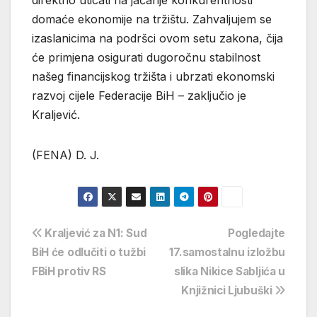
direktno uticati na jačanje konkurentnosti
domaće ekonomije na tržištu. Zahvaljujem se
izaslanicima na podršci ovom setu zakona, čija
će primjena osigurati dugoročnu stabilnost
našeg financijskog tržišta i ubrzati ekonomski
razvoj cijele Federacije BiH – zaključio je
Kraljević.
(FENA) D. J.
Navigacija
Kraljević za N1: Sud
Pogledajte
BiH će odlučiti o tužbi
17.samostalnu izložbu
objava
FBiH protiv RS
slika Nikice Sabljića u
Knjižnici Ljubuški