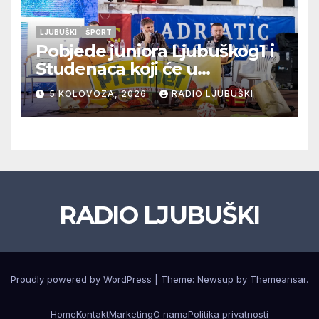
LJUBUŠKI
ŠPORT
Pobjede juniora Ljubuškog1 i
Studenaca koji će u
međusobnom susretu
5 KOLOVOZA, 2026
RADIO LJUBUŠKI
odlučiti o prvom mjestu u
skupini “A”, seniori Teskere
upisali treću pobjedu,
Radišići “otpali”, a Humac se
pobjedom protiv Crvenog
Grma “vratio u igru”
RADIO LJUBUŠKI
Proudly powered by WordPress
|
Theme: Newsup by
Themeansar
.
Home
Kontakt
Marketing
O nama
Politika privatnosti