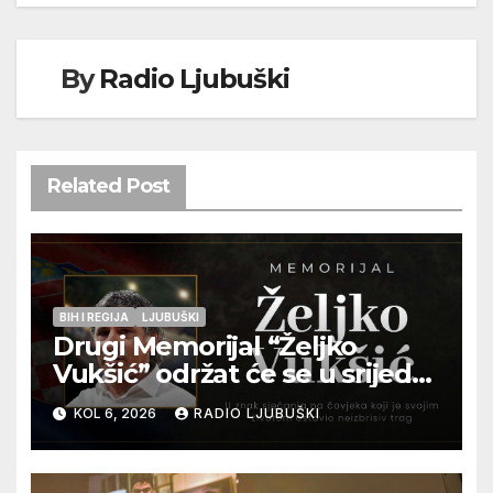
By
Radio Ljubuški
Related Post
BIH I REGIJA
LJUBUŠKI
Drugi Memorijal “Željko
Vukšić” održat će se u srijedu
12. kolovoza u Otoku
KOL 6, 2026
RADIO LJUBUŠKI