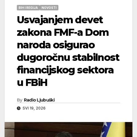
BIH I REGIJA
NOVOSTI
Usvajanjem devet
zakona FMF-a Dom
naroda osigurao
dugoročnu stabilnost
financijskog sektora
u FBiH
By
Radio Ljubuški
SVI 19, 2026