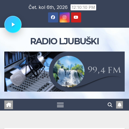
Skip
Čet. kol 6th, 2026
12:10:11 PM
to
content
RADIO LJUBUŠKI