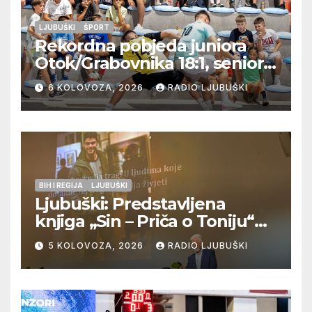
LJUBUŠKI
ŠPORT
Rekordna pobjeda juniora
Otok/Grabovnika 18:1, seniori
Pregrađa u četvrtfinalu,
6 KOLOVOZA, 2026
RADIO LJUBUŠKI
Veljaci i Cerno/Crnopod u
doigravanju, Grljevići završili
natjecanje
BIH I REGIJA
LJUBUŠKI
Ljubuški: Predstavljena
knjiga „Sin – Priča o Toniju“
dr. sc. Zdenka Hercega
5 KOLOVOZA, 2026
RADIO LJUBUŠKI