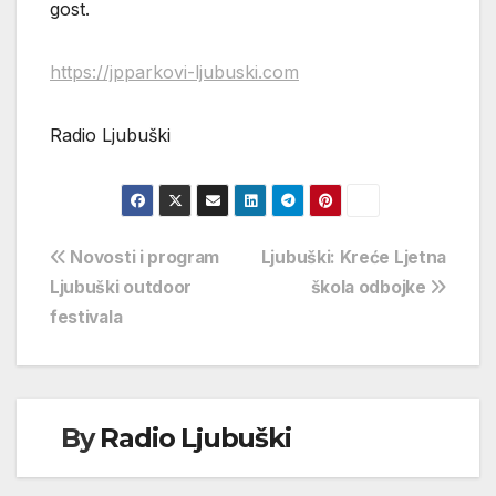
gost.
https://jpparkovi-ljubuski.com
Radio Ljubuški
Navigacija
Novosti i program
Ljubuški: Kreće Ljetna
Ljubuški outdoor
škola odbojke
objava
festivala
By
Radio Ljubuški