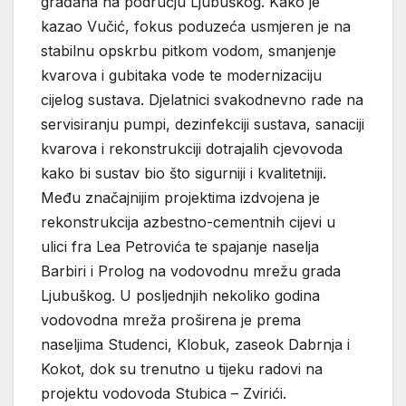
građana na području Ljubuškog. Kako je
kazao Vučić, fokus poduzeća usmjeren je na
stabilnu opskrbu pitkom vodom, smanjenje
kvarova i gubitaka vode te modernizaciju
cijelog sustava. Djelatnici svakodnevno rade na
servisiranju pumpi, dezinfekciji sustava, sanaciji
kvarova i rekonstrukciji dotrajalih cjevovoda
kako bi sustav bio što sigurniji i kvalitetniji.
Među značajnijim projektima izdvojena je
rekonstrukcija azbestno-cementnih cijevi u
ulici fra Lea Petrovića te spajanje naselja
Barbiri i Prolog na vodovodnu mrežu grada
Ljubuškog. U posljednjih nekoliko godina
vodovodna mreža proširena je prema
naseljima Studenci, Klobuk, zaseok Dabrnja i
Kokot, dok su trenutno u tijeku radovi na
projektu vodovoda Stubica – Zvirići.