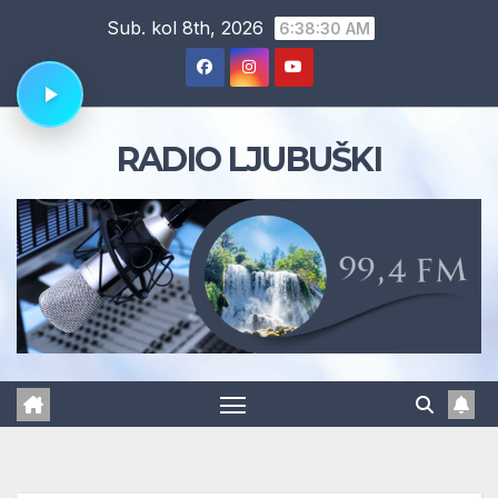
Skip
Sub. kol 8th, 2026
6:38:31 AM
to
content
RADIO LJUBUŠKI