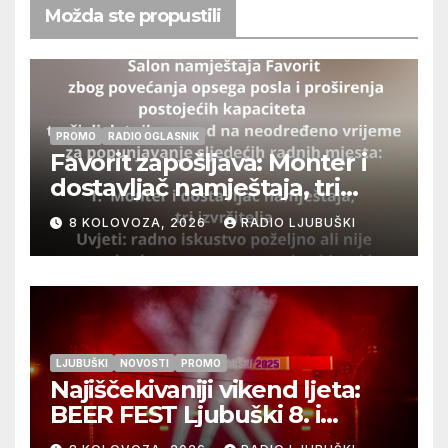
Možda ste propustili
PROMO
RADIO OGLASNIK
Favorit zapošljava: Monter i
dostavljač namještaja, tri
izvršitelja
8 KOLOVOZA, 2026
RADIO LJUBUŠKI
LJUBUŠKI
NOVOSTI
PROMO
Najiščekivaniji vikend ljeta:
BEER FEST Ljubuški 8. i
9.kolovoza