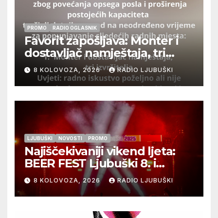
PROMO
RADIO OGLASNIK
Favorit zapošljava: Monter i
dostavljač namještaja, tri
izvršitelja
8 KOLOVOZA, 2026
RADIO LJUBUŠKI
LJUBUŠKI
NOVOSTI
PROMO
Najiščekivaniji vikend ljeta:
BEER FEST Ljubuški 8. i
9.kolovoza
8 KOLOVOZA, 2026
RADIO LJUBUŠKI