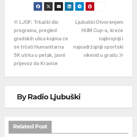
Navigacija
LJOF: Trkački dio
Ljubuški:Otvorenjem
programa, pregled
HUM Cup-a, kreće
objava
gradskih ulica kojima će
najbrojniji i
se trčati Humanitarna
najsadržajniji sportski
5K utrka u petak, javni
vikend u gradu
prijevoz do Kravice
By
Radio Ljubuški
Related Post