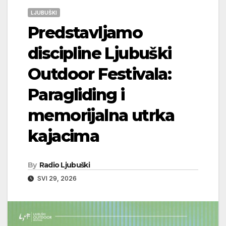
LJUBUŠKI
Predstavljamo
discipline Ljubuški
Outdoor Festivala:
Paragliding i
memorijalna utrka
kajacima
By
Radio Ljubuški
SVI 29, 2026