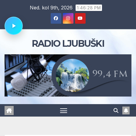
Skip
Ned. kol 9th, 2026
1:46:29 PM
to
content
RADIO LJUBUŠKI