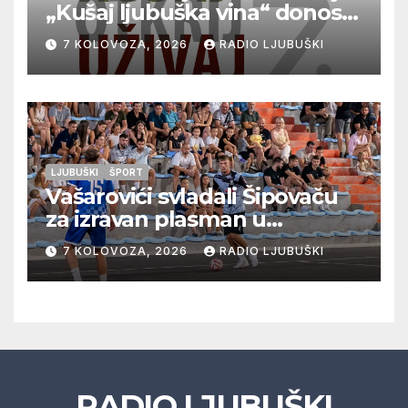
„Kušaj ljubuška vina“ donosi
vrhunska vina, gastronomiju i
7 KOLOVOZA, 2026
RADIO LJUBUŠKI
glazbu
LJUBUŠKI
ŠPORT
Vašarovići svladali Šipovaču
za izravan plasman u
četvrtfinale, Grab izborio
7 KOLOVOZA, 2026
RADIO LJUBUŠKI
prolazak dalje, Klobuk ispao,
večeras počinje četvrtfinale
juniora
RADIO LJUBUŠKI