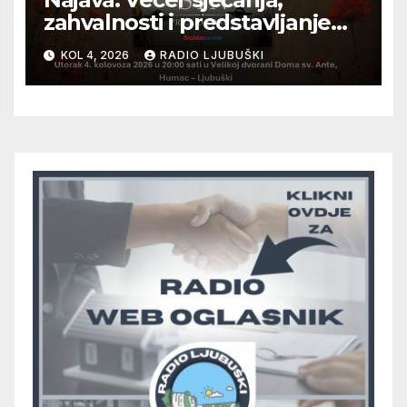
zahvalnosti i predstavljanje
knjige ‘Sin – Priča o Toniju’
KOL 4, 2026
RADIO LJUBUŠKI