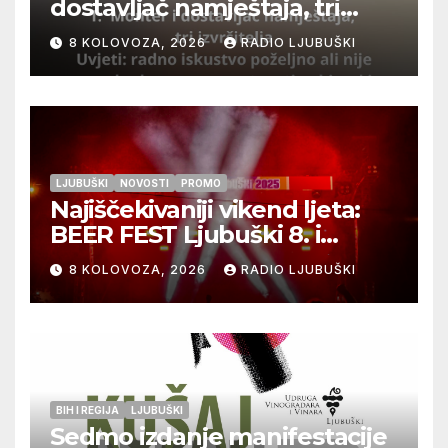
dostavljač namještaja, tri
izvršitelja
8 KOLOVOZA, 2026
RADIO LJUBUŠKI
LJUBUŠKI
NOVOSTI
PROMO
Najiščekivaniji vikend ljeta:
BEER FEST Ljubuški 8. i
9.kolovoza
8 KOLOVOZA, 2026
RADIO LJUBUŠKI
BIH I REGIJA
LJUBUŠKI
Sedmo izdanje manifestacije