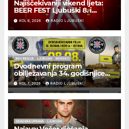
Najiščekivaniji vikend ljeta:
BEER FEST Ljubuški 8. i
9.kolovoza
KOL 8, 2026
RADIO LJUBUŠKI
BIH I REGIJA
LJUBUŠKI
NOVOSTI
Dvodnevni program
obilježavanja 34. godišnjice
pogibije generala Blaža
KOL 7, 2026
RADIO LJUBUŠKI
Kraljevića i osmorice
pripadnika HOS-a
GRADSKA UPRAVA
LJUBUŠKI
Najava: Večer sjećanja,