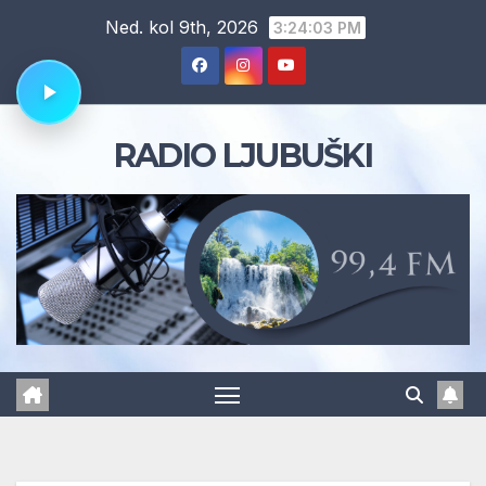
Skip
Ned. kol 9th, 2026
3:24:04 PM
to
content
RADIO LJUBUŠKI