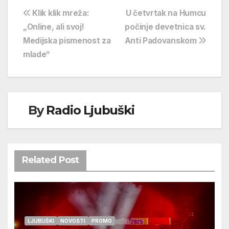
Navigacija
Klik klik mreža:
U četvrtak na Humcu
„Online, ali svoj!
počinje devetnica sv.
objava
Medijska pismenost za
Anti Padovanskom
mlade“
By
Radio Ljubuški
Related Post
LJUBUŠKI
NOVOSTI
PROMO