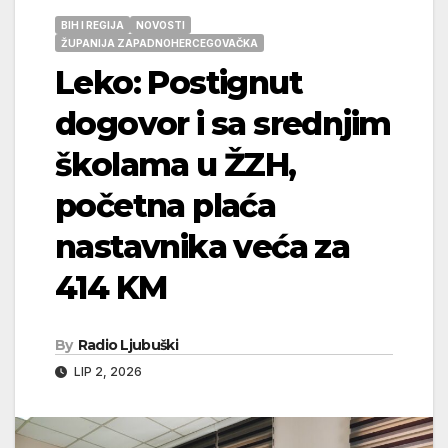
BIH I REGIJA
NOVOSTI
ŽUPANIJA ZAPADNOHERCEGOVAČKA
Leko: Postignut
dogovor i sa srednjim
školama u ŽZH,
početna plaća
nastavnika veća za
414 KM
By
Radio Ljubuški
LIP 2, 2026