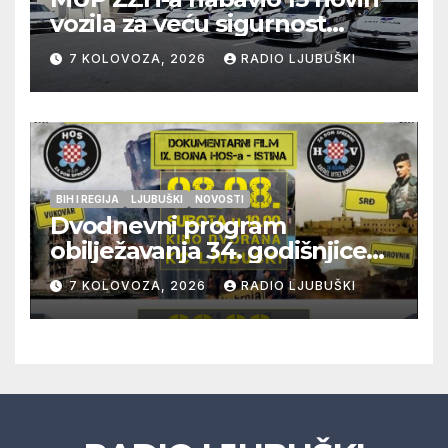
vozila za veću sigurnost
građana i učinkovitiji rad
7 KOLOVOZA, 2026
RADIO LJUBUŠKI
policije
BIH I REGIJA
LJUBUŠKI
NOVOSTI
Dvodnevni program
obilježavanja 34. godišnjice
pogibije generala Blaža
7 KOLOVOZA, 2026
RADIO LJUBUŠKI
Kraljevića i osmorice
pripadnika HOS-a