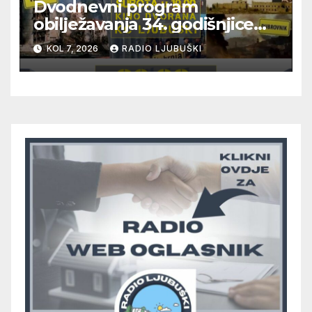
Dvodnevni program
obilježavanja 34. godišnjice
pogibije generala Blaža
KOL 7, 2026
RADIO LJUBUŠKI
Kraljevića i osmorice
pripadnika HOS-a