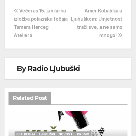
Navigacija
Večeras 15. jubilarna
Amer Kobašlija u
izložba polaznika tečaja
Ljubuškom: Umjetnost
objava
Tamara Herceg
traži sve, a ne samo
Ateliera
mnogo!
By
Radio Ljubuški
Related Post
BIH I REGIJA
LJUBUŠKI
NOVOSTI
PROMO