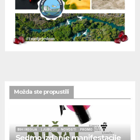
Možda ste propustili
BIH I REGIJA
LJUBUŠKI
NOVOSTI
PROMO
Sedmo izdanje manifestacije