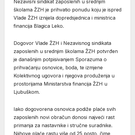
Nezavisni sindikat zaposlenih u srednjim
školama ŽZH je prihvatio ponudu koju je ispred
Vlade ŽZH iznijela dopredsjednica i ministrica
financija Blagica Leko.
Dogovor Vlade ŽZH i Nezavisnog sindikata
zaposlenih u srednjim školama ŽZH potvrđen
je današnjim potpisivanjem Sporazuma o
prihvaćanju osnovice, boda, te izmjene
Kolektivnog ugovora i njegova produženja u
prostorijama Ministarstva financija ŽZH u
Ljubuškom.
Iako dogovorena osnovica podiže plaće svih
zaposlenih novi obračun donosi najveći rast
primanja za nastavnike i stručne suradnike.
Njihove plaće rastu više od 25 posto, čime