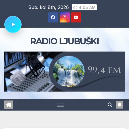
Skip
Sub. kol 8th, 2026
4:14:06 AM
to
content
RADIO LJUBUŠKI