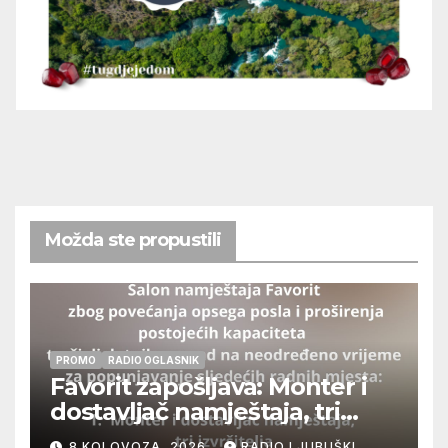
Možda ste propustili
PROMO
RADIO OGLASNIK
Favorit zapošljava: Monter i
dostavljač namještaja, tri
izvršitelja
8 KOLOVOZA, 2026
RADIO LJUBUŠKI