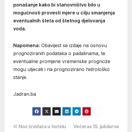
ponašanje kako bi stanovništvo bilo u
mogućnosti provesti mjere u cilju smanjenja
eventualnih šteta od štetnog djelovanja
voda.
Napomena:
Obavijest se izdaje na osnovu
prognoziranih podataka o padalinama, te
eventualne promjene vremenske prognoze
mogu utjecati i na prognozirano hidrološko
stanje.
Jadran.ba
Navigacija
Noć Izviđača u hotelu
Večeras 15. jubilarna