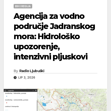
BIH I REGIJA
Agencija za vodno
područje Jadranskog
mora: Hidrološko
upozorenje,
intenzivni pljuskovi
By
Radio Ljubuški
LIP 3, 2026