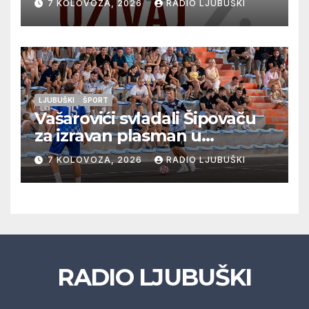
7 KOLOVOZA, 2026
RADIO LJUBUŠKI
glazbu
LJUBUŠKI
ŠPORT
Vašarovići svladali Šipovaču
za izravan plasman u
četvrtfinale, Grab izborio
7 KOLOVOZA, 2026
RADIO LJUBUŠKI
prolazak dalje, Klobuk ispao,
večeras počinje četvrtfinale
juniora
RADIO LJUBUŠKI