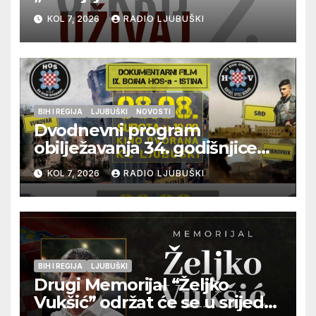
vrhunska vina, gastronomiju i
KOL 7, 2026
RADIO LJUBUŠKI
glazbu
BIH I REGIJA
LJUBUŠKI
NOVOSTI
Dvodnevni program
obilježavanja 34. godišnjice
pogibije generala Blaža
KOL 7, 2026
RADIO LJUBUŠKI
Kraljevića i osmorice
pripadnika HOS-a
BIH I REGIJA
LJUBUŠKI
Drugi Memorijal “Željko
Vukšić” održat će se u srijedu