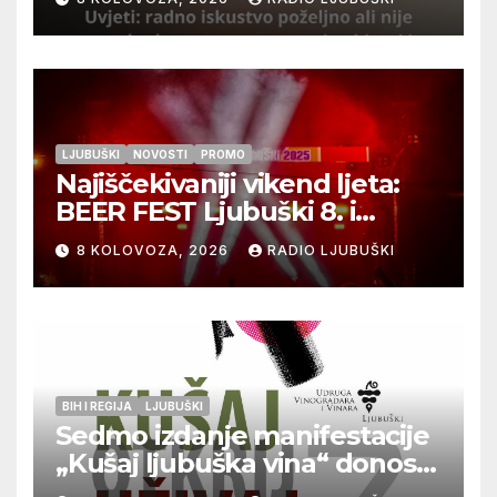
LJUBUŠKI
NOVOSTI
PROMO
Najiščekivaniji vikend ljeta:
BEER FEST Ljubuški 8. i
9.kolovoza
8 KOLOVOZA, 2026
RADIO LJUBUŠKI
BIH I REGIJA
LJUBUŠKI
Sedmo izdanje manifestacije
„Kušaj ljubuška vina“ donosi
vrhunska vina, gastronomiju i