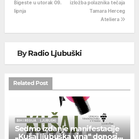
Bigeste u utorak 09.
izložba polaznika tečaja
objava
lipnja
Tamara Herceg
Ateliera
By
Radio Ljubuški
Related Post
BIH I REGIJA
LJUBUŠKI
Sedmo izdanje manifestacije
„Kušaj ljubuška vina“ donosi