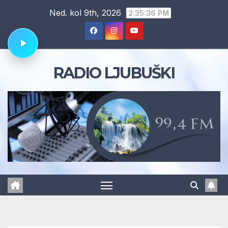
Skip
Ned. kol 9th, 2026
2:35:37 PM
to
content
RADIO LJUBUŠKI