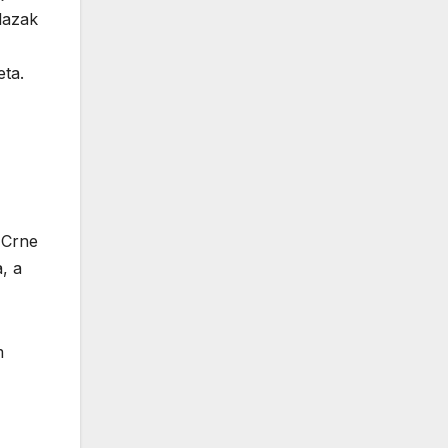
lazak
eta.
 Crne
, a
m