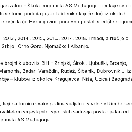
rganizatori – Škola nogometa AS Međugorje, očekuje se do
da se tome pridoda još zaljubljenika koji će doći iz okolnih
 se reći da će Hercegovina ponovno postati središte nogom
2013., 2014., 2015., 2016., 2017., 2018. i mlađi, a riječ je o
 Srbije i Crne Gore, Njemačke i Albanije.
 brojni klubovi iz BiH – Zrinjski, Široki, Ljubuški, Brotnjo,
Marsonia, Zadar, Varaždin, Rudež, Šibenik, Dubrovnik…, iz
bije – klubovi iz okolice Kragujevca, Niša, Užica i Beograda
koji na turniru svake godine sudjeluju s vrlo velikim broje
 kvalitetom smještajnih i sportskih sadržaja postao jedan od
 nogometa AS Međugorje.