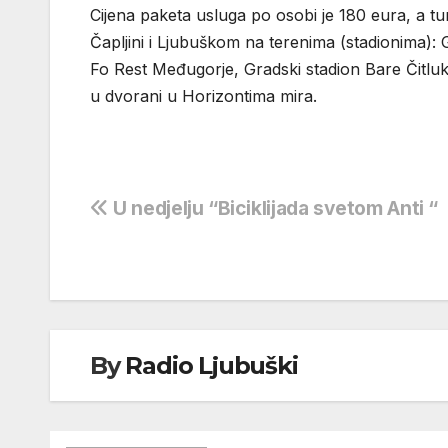
Cijena paketa usluga po osobi je 180 eura, a tu
Čapljini i Ljubuškom na terenima (stadionima):
Fo ̈Rest Međugorje, Gradski stadion Bare Čitluk 
u dvorani u Horizontima mira.
Navigacija
U nedjelju “Biciklijada svetom Anti “
objava
By
Radio Ljubuški