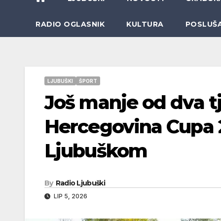
RADIO OGLASNIK
KULTURA
POSLUŠ
LJUBUŠKI
ŠPORT
Još manje od dva t
Hercegovina Cupa 20
Ljubuškom
By
Radio Ljubuški
LIP 5, 2026