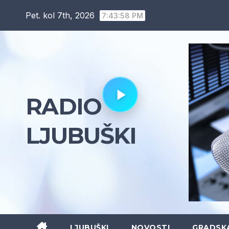
Skip
Pet. kol 7th, 2026
7:44:00 PM
to
content
RADIO
LJUBUŠKI
LJUBUŠKI
NOVOSTI
GRADSK