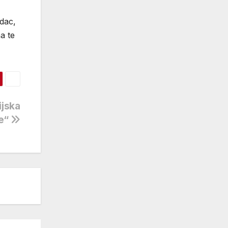
dac,
a te
ijska
de“