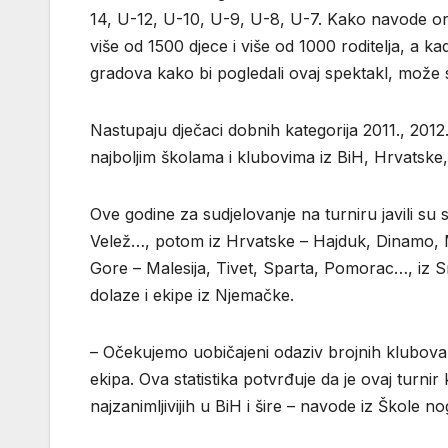
14, U-12, U-10, U-9, U-8, U-7. Kako navode o
više od 1500 djece i više od 1000 roditelja, a ka
gradova kako bi pogledali ovaj spektakl, može
Nastupaju dječaci dobnih kategorija 2011., 2012., 
najboljim školama i klubovima iz BiH, Hrvatske,
Ove godine za sudjelovanje na turniru javili su se
Velež…, potom iz Hrvatske – Hajduk, Dinamo, 
Gore – Malesija, Tivet, Sparta, Pomorac…, iz Sr
dolaze i ekipe iz Njemačke.
– Očekujemo uobičajeni odaziv brojnih klubova, 
ekipa. Ova statistika potvrđuje da je ovaj turnir
najzanimljivijih u BiH i šire – navode iz Škole