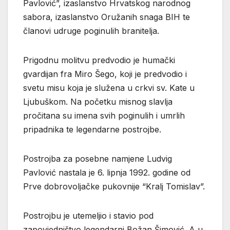
Pavlović”, izaslanstvo Hrvatskog narodnog
sabora, izaslanstvo Oružanih snaga BIH te
članovi udruge poginulih branitelja.
Prigodnu molitvu predvodio je humački
gvardijan fra Miro Šego, koji je predvodio i
svetu misu koja je služena u crkvi sv. Kate u
Ljubuškom. Na početku misnog slavlja
pročitana su imena svih poginulih i umrlih
pripadnika te legendarne postrojbe.
Postrojba za posebne namjene Ludvig
Pavlović nastala je 6. lipnja 1992. godine od
Prve dobrovoljačke pukovnije “Kralj Tomislav”.
Postrojbu je utemeljio i stavio pod
zapovjedništvo legendarni Božan Šimović. A u