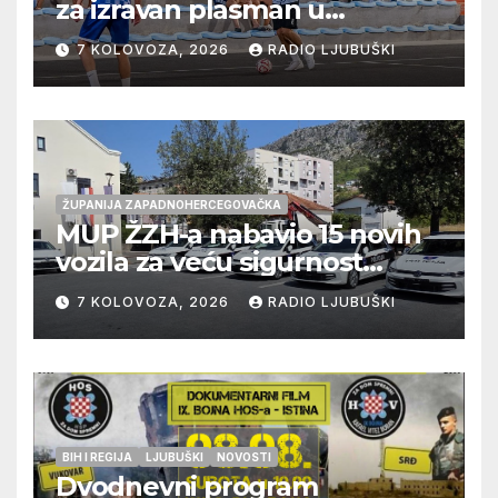
za izravan plasman u
četvrtfinale, Grab izborio
7 KOLOVOZA, 2026
RADIO LJUBUŠKI
prolazak dalje, Klobuk ispao,
večeras počinje četvrtfinale
juniora
ŽUPANIJA ZAPADNOHERCEGOVAČKA
MUP ŽZH-a nabavio 15 novih
vozila za veću sigurnost
građana i učinkovitiji rad
7 KOLOVOZA, 2026
RADIO LJUBUŠKI
policije
BIH I REGIJA
LJUBUŠKI
NOVOSTI
Dvodnevni program