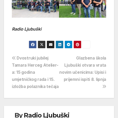
Radio Ljubuški
Navigacija
Dvostruki jubilej
Glazbena škola
Tamara Herceg Atelier-
Ljubuški otvara vrata
objava
a: 15 godina
novim učenicima: Upisi i
umjetničkog rada i 15.
prijemni ispiti 8. lipnja
izložba polaznika tečaja
By
Radio Ljubuški