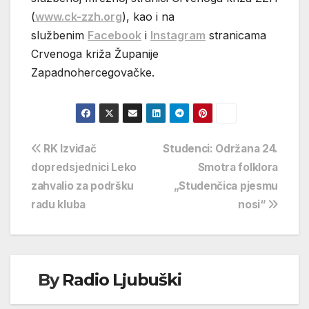
(
www.ck-zzh.org
), kao i na
službenim
Facebook
i
Instagram
stranicama
Crvenoga križa Županije
Zapadnohercegovačke.
Navigacija
RK Izviđač
Studenci: Održana 24.
dopredsjednici Leko
Smotra folklora
objava
zahvalio za podršku
„Studenčica pjesmu
radu kluba
nosi“
By
Radio Ljubuški