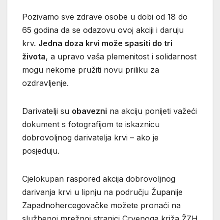
Pozivamo sve zdrave osobe u dobi od 18 do
65 godina da se odazovu ovoj akciji i daruju
krv.
Jedna doza krvi može spasiti do tri
života
, a upravo vaša plemenitost i solidarnost
mogu nekome pružiti novu priliku za
ozdravljenje.
Darivatelji su
obavezni
na akciju ponijeti važeći
dokument s fotografijom te iskaznicu
dobrovoljnog darivatelja krvi – ako je
posjeduju.
Cjelokupan raspored akcija dobrovoljnog
darivanja krvi u lipnju na području Županije
Zapadnohercegovačke možete pronaći na
službenoj mrežnoj stranici Crvenoga križa ŽZH