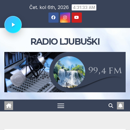
Skip
Čet. kol 6th, 2026
4:31:34 AM
to
content
RADIO LJUBUŠKI