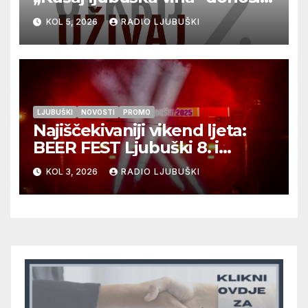
vrhunska vina, gastronomiju i
KOL 5, 2026
RADIO LJUBUŠKI
glazbu
LJUBUŠKI
NOVOSTI
PROMO
Najiščekivaniji vikend ljeta:
BEER FEST Ljubuški 8. i
9.kolovoza
KOL 3, 2026
RADIO LJUBUŠKI