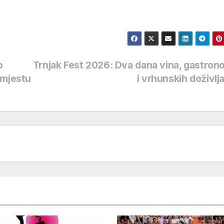
o
Trnjak Fest 2026: Dva dana vina, gastron
 mjestu
i vrhunskih doživlj