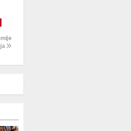
omije
aja