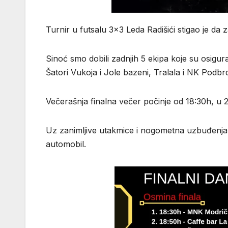
Turnir u futsalu 3×3 Leda Radišići stigao je da 
Sinoć smo dobili zadnjih 5 ekipa koje su osigur
Šatori Vukoja i Jole bazeni, Tralala i NK Podbr
Večerašnja finalna večer počinje od 18:30h, u 23
Uz zanimljive utakmice i nogometna uzbuđenja g
automobil.