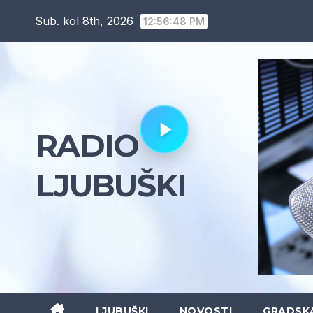
Skip
Sub. kol 8th, 2026
12:56:49 PM
to
content
RADIO
LJUBUŠKI
LJUBUŠKI
NOVOSTI
GRADSK