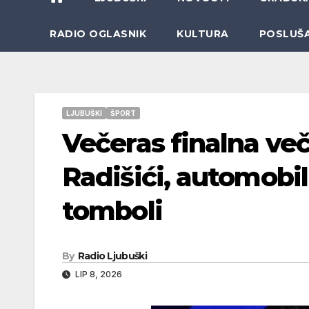
RADIO OGLASNIK
KULTURA
POSLUŠ
LJUBUŠKI
ŠPORT
Večeras finalna več
Radišići, automobi
tomboli
By
Radio Ljubuški
LIP 8, 2026