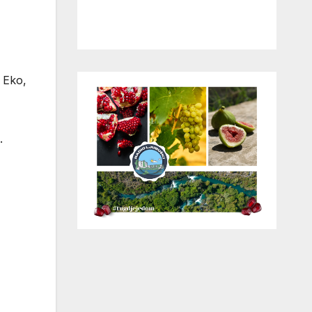
 Eko,
.