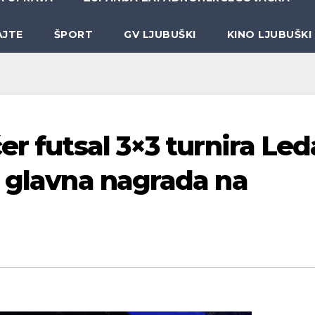
AJTE
ŠPORT
GV LJUBUŠKI
KINO LJUBUŠKI
er futsal 3×3 turnira Led
l glavna nagrada na