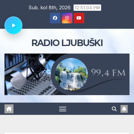
Skip
Sub. kol 8th, 2026
12:51:04 PM
to
content
RADIO LJUBUŠKI