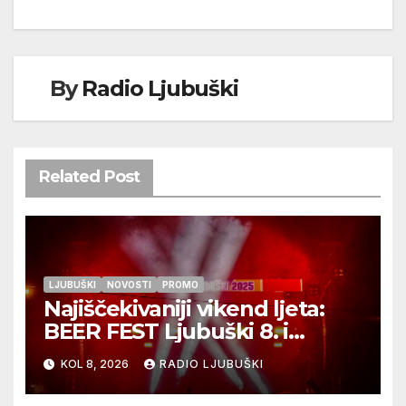
By
Radio Ljubuški
Related Post
LJUBUŠKI
NOVOSTI
PROMO
Najiščekivaniji vikend ljeta:
BEER FEST Ljubuški 8. i
9.kolovoza
KOL 8, 2026
RADIO LJUBUŠKI