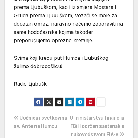
prema Ljubuškom, kao i iz smjera Mostara i
Gruda prema Ljubuškom, vozači se mole za
dodatan oprez, naravno nećemo zaboraviti na
same hodočasnike kojima također
preporučujemo oprezno kretanje.
Svima koji kreću put Humca i Ljubuškog
želimo dobrodošlicu!
Radio Ljubuški
Navigacija
Uočnica i svetkovina
U ministarstvu financija
sv. Ante na Humcu
FBiH održan sastanak s
objava
rukovodstvom FIA-e