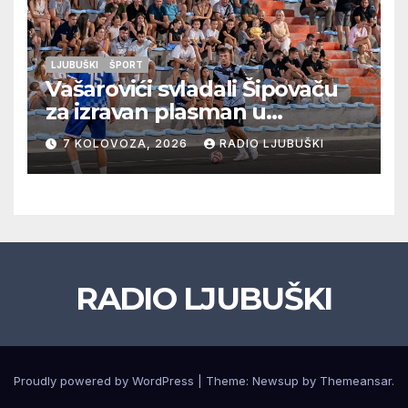
LJUBUŠKI
ŠPORT
Vašarovići svladali Šipovaču
za izravan plasman u
četvrtfinale, Grab izborio
7 KOLOVOZA, 2026
RADIO LJUBUŠKI
prolazak dalje, Klobuk ispao,
večeras počinje četvrtfinale
juniora
RADIO LJUBUŠKI
Proudly powered by WordPress
|
Theme: Newsup by
Themeansar
.