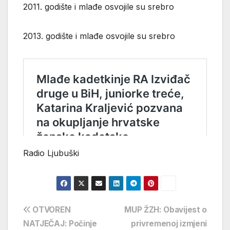
2011. godište i mlađe osvojile su srebro
2013. godište i mlađe osvojile su srebro
Radio Ljubuški
Navigacija
OTVOREN
MUP ŽZH: Obavijest o
NATJEČAJ: Počinje
privremenoj izmjeni