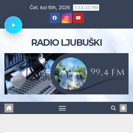
Skip
Čet. kol 6th, 2026
5:54:34 PM
to
content
RADIO LJUBUŠKI