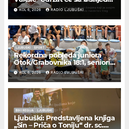
12. kolovoza u Otoku
KOL 6, 2026
RADIO LJUBUŠKI
LJUBUŠKI
ŠPORT
Rekordna pobjeda juniora
Otok/Grabovnika 18:1, seniori
Pregrađa u četvrtfinalu,
KOL 6, 2026
RADIO LJUBUŠKI
Veljaci i Cerno/Crnopod u
doigravanju, Grljevići završili
natjecanje
BIH I REGIJA
LJUBUŠKI
Ljubuški: Predstavljena knjiga
„Sin – Priča o Toniju“ dr. sc.