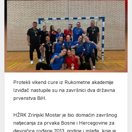
Protekli vikend cure iz Rukometne akademije
Izviđač nastupile su na završnici dva državna
prvenstva BiH.
HŽRK Zrinjski Mostar je bio domaćin završnog
natjecanja za prvaka Bosne i Hercegovine za
djevojčice rođene 2013. godine i mlađe, koje je