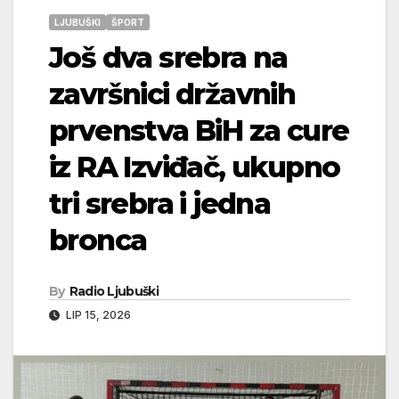
LJUBUŠKI
ŠPORT
Još dva srebra na
završnici državnih
prvenstva BiH za cure
iz RA Izviđač, ukupno
tri srebra i jedna
bronca
By
Radio Ljubuški
LIP 15, 2026