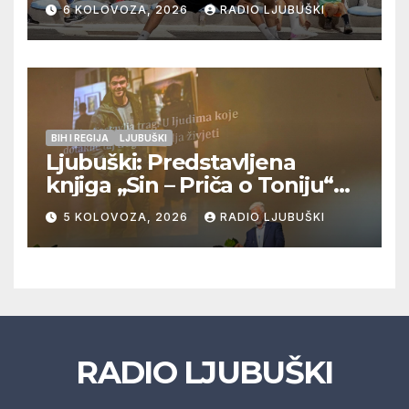
Pregrađa u četvrtfinalu,
6 KOLOVOZA, 2026
RADIO LJUBUŠKI
Veljaci i Cerno/Crnopod u
doigravanju, Grljevići završili
natjecanje
BIH I REGIJA
LJUBUŠKI
Ljubuški: Predstavljena
knjiga „Sin – Priča o Toniju“
dr. sc. Zdenka Hercega
5 KOLOVOZA, 2026
RADIO LJUBUŠKI
RADIO LJUBUŠKI