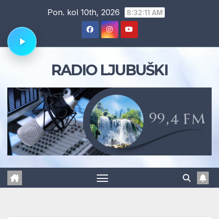
Skip
Pon. kol 10th, 2026
8:32:12 AM
to
content
RADIO LJUBUŠKI