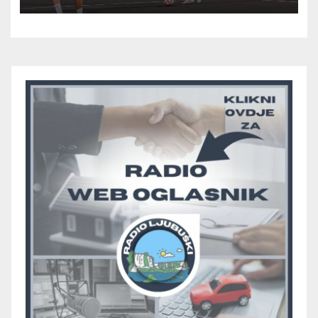
večeras počinje četvrtfinale
juniora