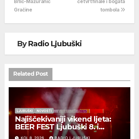
Brlić-Mažuranić
četvrtfinale i bogata
Gračine
tombola
By
Radio Ljubuški
Related Post
LJUBUŠKI
NOVOSTI
Najiščekivaniji vikend ljeta:
BEER FEST Ljubuški 8. i
9.kolovoza
KOL 8, 2026
RADIO LJUBUŠKI