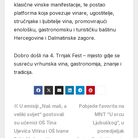
klasične vinske manifestacije, te postao
platforma koja povezuje vinare, ugostitelje,
stručnjake i ljubitelje vina, promovirajući
enološku, gastronomsku i turističku baštinu
Hercegovine i Dalmatinske zagore.
Dobro došli na 4. Trnjak Fest – mjesto gdje se
susreću vrhunska vina, gastronomija, znanje i
tradicija.
Navigacija
U emisiji „Naš mali, a
Pobjede favorita na
veliki svijet“ gostovali
MNT “U srcu
objava
su učenici OŠ Tina
Ljubuškog”, u
Ujevića Vitina i OŠ Ivane
ponedjeljak