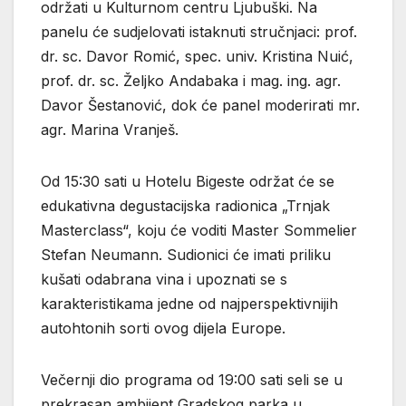
održati u Kulturnom centru Ljubuški. Na
panelu će sudjelovati istaknuti stručnjaci: prof.
dr. sc. Davor Romić, spec. univ. Kristina Nuić,
prof. dr. sc. Željko Andabaka i mag. ing. agr.
Davor Šestanović, dok će panel moderirati mr.
agr. Marina Vranješ.
Od 15:30 sati u Hotelu Bigeste održat će se
edukativna degustacijska radionica „Trnjak
Masterclass“, koju će voditi Master Sommelier
Stefan Neumann. Sudionici će imati priliku
kušati odabrana vina i upoznati se s
karakteristikama jedne od najperspektivnijih
autohtonih sorti ovog dijela Europe.
Večernji dio programa od 19:00 sati seli se u
prekrasan ambijent Gradskog parka u