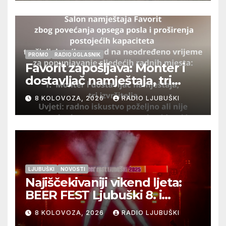
PROMO
RADIO OGLASNIK
Favorit zapošljava: Monter i
dostavljač namještaja, tri
izvršitelja
8 KOLOVOZA, 2026
RADIO LJUBUŠKI
LJUBUŠKI
NOVOSTI
Najiščekivaniji vikend ljeta:
BEER FEST Ljubuški 8. i
9.kolovoza
8 KOLOVOZA, 2026
RADIO LJUBUŠKI