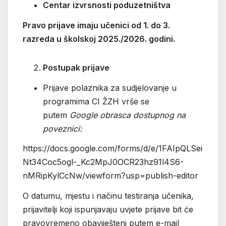
Centar izvrsnosti poduzetništva
Pravo prijave imaju učenici od 1. do 3.
razreda u školskoj 2025./2026. godini.
Postupak prijave
Prijave polaznika za sudjelovanje u
programima CI ŽZH vrše se
putem
Google obrasca dostupnog na
poveznici:
https://docs.google.com/forms/d/e/1FAIpQLSei
Nt34Coc5ogl-_Kc2MpJ0OCR23hz91l4S6-
nMRipKylCcNw/viewform?usp=publish-editor
O datumu, mjestu i načinu testiranja učenika,
prijavitelji koji ispunjavaju uvjete prijave bit će
pravovremeno obaviješteni putem e-mail