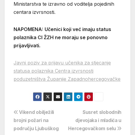
Ministarstva te izravno od voditelja pojedinih
centara izvrsnosti.
NAPOMENA:
Učenici koji već imaju status
polaznika CI ŽZH ne moraju se ponovno
prijavljivati.
Javni poziv za prijavu učenika za stjecanje
statusa polaznika Centra izvrsnosti
poduzetništva Županije Zapadnohercegovačke
Navigacija
Vikend obilježili
Susret slobodnih
brojni požari na
djevojaka i mladića u
objava
području Ljubuškog
Hercegovačkom selu