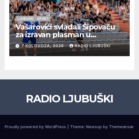
LJUBUŠKI
ŠPORT
Vašarovići svladali Šipovaču
za izravan plasman u
četvrtfinale, Grab izborio
7 KOLOVOZA, 2026
RADIO LJUBUŠKI
prolazak dalje, Klobuk ispao,
večeras počinje četvrtfinale
juniora
RADIO LJUBUŠKI
Proudly powered by WordPress
|
Theme: Newsup by
Themeansar
.