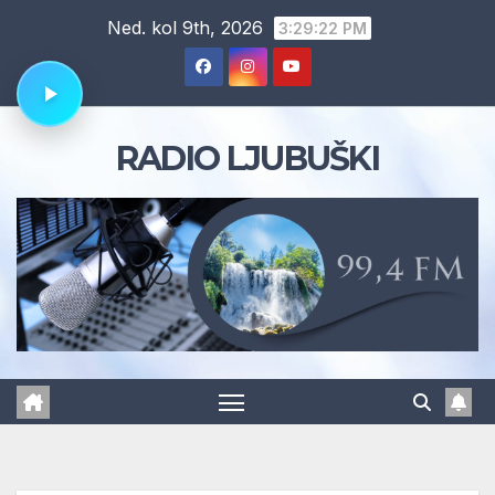
Skip
Ned. kol 9th, 2026
3:29:23 PM
to
content
RADIO LJUBUŠKI